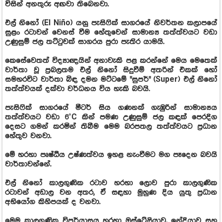
විසින් අනතුරු අඟවා තිබෙනවා.
එල් නිනෝ (El Niño) යනු පැසිෆික් සාගරයේ නිවර්තන කලාපයේ
සුළං රටාවන් වෙනස් වීම හේතුවෙන් සාමාන්‍ය තත්ත්වයට වඩා
උණුසුම් ජල තට්ටුවක් සාගරය පුරා පැතිර යාමයි.
කෙසේවෙතත් විද්‍යාඥයින් අනාවැකි පළ කරන්නේ මෙය මෙතෙක්
වාර්තා වූ ප්‍රබලතම එල් නිනෝ සිදුවීම් අතරින් එකක් හෝ
සමහරවිට වාර්තා බිඳ දමන මට්ටමේ "සුපර්" (Super) එල් නිනෝ
තත්ත්වයක් දක්වා වර්ධනය විය හැකි බවයි.
පැසිෆික් සාගරයේ මීටර් සිය ගණනක් ගැඹුරින් සාමාන්‍යය
තත්ත්වයට වඩා 6°C කින් පමණ උණුසුම් ජල කඳක් පෙරදිග
දෙසට ගමන් කරමින් තිබීම මෙම බරපතල තත්ත්වයට ප්‍රධාන
හේතුව වනවා.
මේ හරහා පෘෂ්ඨීය උෂ්ණත්වය ඉහළ නැංවීමට මග පෑදෙන බවයි
වාර්තාවන්නේ.
එල් නිනෝ කාලගුණික රටාව හරහා ලොව පුරා කාලගුණික
රටාවන් අඩාල වන අතර, ඒ සඳහා මුහුණ දිය යුතු ප්‍රධාන
අභියෝග කිහිපයක් ද වනවා.
මෙම කාලගුණික විපර්යාසය හරහා ඔස්ට්‍රේලියාව, ඉන්දියාව සහ