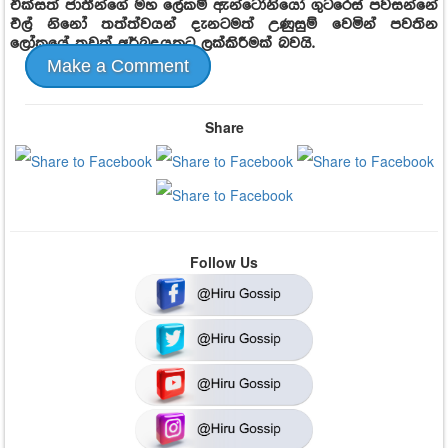
එක්සත් ජාතීන්ගේ මහ ලේකම් ඇන්ටෝනියෝ ගුටරෙස් පවසන්නේ
එල් නිනෝ තත්ත්වයන් දැනටමත් උණුසුම් වෙමින් පවතින
ලෝකයේ තවත් අර්බුදයකට ලක්කිරීමක් බවයි.
Make a Comment
Share
Follow Us