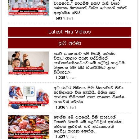
වාසනාව..." සැනසීම සතුට රැඳි වසර
ගණනක මතකයත් එක්ක රොෂාන් තවත්
ආදරණීය වෙයි..
683
Views
Latest Hiru Videos
සුව අරණ
කෑම කනකොට මේ වැරදි කරන්න
එපා...! ආහාර ජීරණ පද්ධතියේ
කාර්යක්ෂමතාවයට මේ දේවල් සෘජුවම
බලපාන බව ඔබ නිකමටවත් දැන
සිටියාද..?
1,235
Views
අධි රුධිර පීඩනය ඔබ හිතනවාට වඩා
හානිදායක විය හැකියි.. සිතිය යුතු
කාරණා කිහිපයක් ගැන ඇසෙන විශේෂ
කතාවක් මෙන්න..
1,836
Views
මෙන්න මේ වයසෙදි සීනි කෑවොත්,
වයසට ගියාම මේ ලෙඩවලින් ආරක්ෂා
වෙන්න පුළුවන්.. නව අධ්‍යයනයක්
හෙළිවූ කරුණු මෙන්න..
1,427
Views