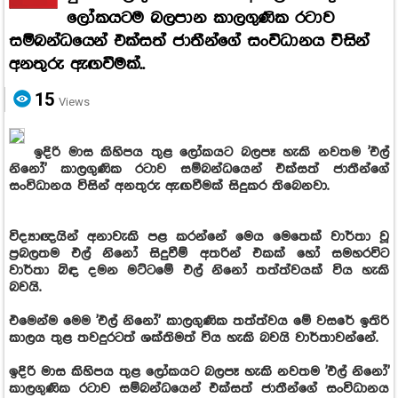
ලෝකයටම බලපාන කාලගුණික රටාව
සම්බන්ධයෙන් එක්සත් ජාතීන්ගේ සංවිධානය විසින්
අනතුරු ඇඟවීමක්..
15
Views
ඉදිරි මාස කිහිපය තුළ ලෝකයට බලපෑ හැකි නවතම 'එල්
නිනෝ' කාලගුණික රටාව සම්බන්ධයෙන් එක්සත් ජාතීන්ගේ
සංවිධානය විසින් අනතුරු ඇඟවීමක් සිදුකර තිබෙනවා.
විද්‍යාඥයින් අනාවැකි පළ කරන්නේ මෙය මෙතෙක් වාර්තා වූ
ප්‍රබලතම එල් නිනෝ සිදුවීම් අතරින් එකක් හෝ සමහරවිට
වාර්තා බිඳ දමන මට්ටමේ එල් නිනෝ තත්ත්වයක් විය හැකි
බවයි.
එමෙන්ම මෙම 'එල් නිනෝ' කාලගුණික තත්ත්වය මේ වසරේ ඉතිරි
කාලය තුළ තවදුරටත් ශක්තිමත් විය හැකි බවයි වාර්තාවන්නේ.
ඉදිරි මාස කිහිපය තුළ ලෝකයට බලපෑ හැකි නවතම 'එල් නිනෝ'
කාලගුණික රටාව සම්බන්ධයෙන් එක්සත් ජාතීන්ගේ සංවිධානය