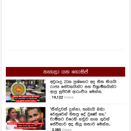
නැගලා යන ගොසිප්
අවුරුදු 20ක ප්‍රශ්නෙට අද තිත තියයි!
රාජ්‍ය සේවකයින්ට සහ විශ්‍රාමිකයින්ට
ආපු සුපිරිම ආරංචිය මෙන්න.
19,122
Views
"තීන්දුවක් දුන්නා, හැබැයි බබා
වෙනුවෙන් හිතපු දේ වුණේ නෑ.."
චාමිකට එරෙහි නඩුව ගැන ගුවන්
සේවිකාව අද කියූ කතාව මෙන්න..
3,385
Views