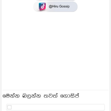
මෙන්න බලන්න තවත් ගොසිප්