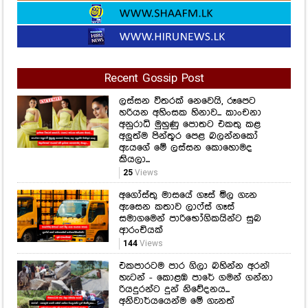
Recent Gossip Post
ලස්සන විතරක් නෙවෙයි, රූපෙට
හරියන අහිංසක හිනාව... කාංචනා
අනුරාධි මුහුණු පොතට එකතු කළ
අලුත්ම පින්තූර පෙළ බලන්නකෝ
ඇයගේ මේ ලස්සන කොහොමද
කියලා...
25
Views
අගෝස්තු මාසයේ ගෑස් මිල ගැන
ඇසෙන කතාව ලාෆ්ස් ගෑස්
සමාගමෙන් පාරිභෝගිකයින්ට සුබ
ආරංචියක්
144
Views
එකපාරටම පාර ගිලා බහින්න අරන්!
හැටන් - කොළඹ පාරේ ගමන් ගන්නා
රියදුරන්ට දුන් නිවේදනය...
අනිවාර්යයෙන්ම මේ ගැනත්