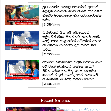
මුළු රටක්ම හැඬවූ ගයාන්ගේ අවසන්
ඉල්ලීම! අහිංසක පෙම්වතාගේ ප්‍රාර්ථනය
හිතේම හිරකරගෙන ගිය අවාසනාවන්ත
ගමන.
3,050
Views
කිසිවෙකුත් ඔහු මේ මොහොතේ
සමුගනීවි කියා සිතන්නට නැතුව ඇති..
ටෙලි කතා මාලාවකින් රසිකයින් අතරට
ආ ජනප්‍රිය නළුවෙක් දිවි සැරිය නිම
කරයි..
2,655
Views
අවසාන මොහොතේ ඔවුන් ජීවිතය ගැන
මේ වගේ තීරණයක් ගත්තේ ඇයි..?
ජීවන ගමන නොසිතූ ලෙස කෙළවර
කරගත් නිවුන් සහෝදරියන් ගැන මේ
ඇසෙන්නේ සංවේදී කතාව මෙන්න..
2,245
Views
Recent Galleries