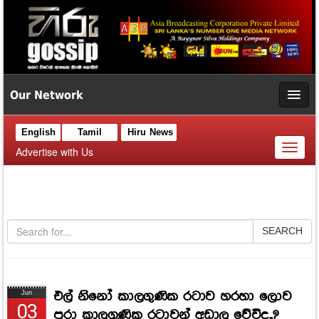
Our Network
English
Tamil
Hiru News
Toggl
Advertise with Us
naviga
SEARCH
එල් නිනෝ කාලගුණික රටාව හරහා ලොව
Jun
03
පුරා කාලගුණික රටාවන් අඩාල වේවිද..?