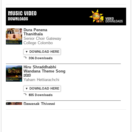
Dura Penena
Thanithala
Senior Choir Gateway
College Colombo
▼ DOWNLOAD HERE
⤵ 306 Downloads
Hiru Shraddhabhi
Wandana Theme Song
2020
Yaham Hettiarachchi
▼ DOWNLOAD HERE
⤵ 835 Downloads
Dawasak Thiyewi
Rana with AURA
▼ DOWNLOAD HERE
⤵ 586 Downloads