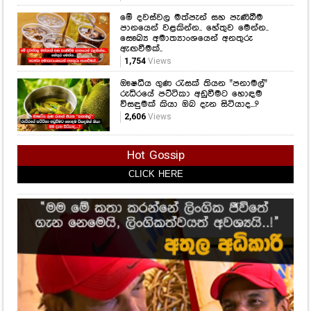
මේ දවස්වල මත්පැන් සහ පැණිබීම
පානයෙන් වළකින්න.. හේතුව මෙන්න..
සෞඛ්‍ය අමාත්‍යාංශයෙන් අනතුරු
ඇඟවීමක්..
1,754
Views
ඖෂධීය ගුණ රැසක් තියන "පනාමල්"
රුධිරයේ පට්ටිකා අඩුවීමට හොඳම
විසඳුමක් කියා ඔබ දැන සිටියාද...?
2,606
Views
Hot Gossip
CLICK HERE