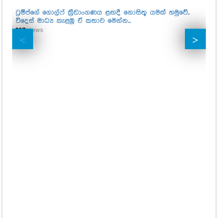
ට්‍රම්ප්ගේ ගොල්ෆ් ක්‍රීඩාංගණය ළඟදී නොසිතූ යමක් හමුවේ..
විදෙස් මාධ්‍ය කැළඹූ ඒ කතාව මෙන්න...
897
Views
ඔබ
1,2