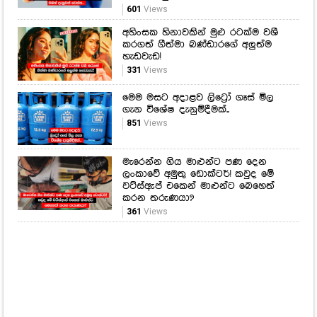
601
Views
අහිංසක හිනාවකින් මුළු රටක්ම වශී
කරගත් ගීත්මා බණ්ඩාරගේ අලුත්ම
හැඩවැඩ!
331
Views
මෙම මසට අදාළව ලිට්‍රෝ ගෑස් මිල
ගැන විශේෂ දැනුම්දීමක්..
851
Views
මැරෙන්න ගිය මාළුන්ට පණ දෙන
ලංකාවේ අමුතු ඩොක්ටර්! කවුද මේ
වට්ස්ඇප් එකෙන් මාළුන්ට බෙහෙත්
කරන තරුණයා?
361
Views