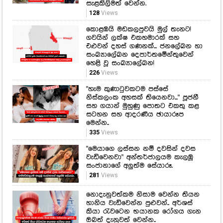
සැළකිලිමත් වෙන්න.
128
Views
කොළඹයි මඩකලපුවයි මුල් තැනට!
ගවයින් ලක්ෂ එකහමාරක් සහ
එළුවන් දහස් ගණනක්... ජනලේඛන හා
සංඛ්‍යාලේඛන දෙපාර්තමේන්තුවෙන්
හෙළි වූ සංඛ්‍යාලේඛන!
226
Views
"හැම කුණාටුවකටම පස්සේ
නිස්කලංක අහසක් තියෙනවා..." පූජනී
සහ ගයාන් මුහුණු පොතට එකතු කළ
සටහන සහ ආදරණීය ඡායාරූප
මෙන්න..
335
Views
"මෙයාගෙ ලස්සන නම් දවසින් දවස
වැඩිවෙනවා" අන්තර්ජාලයම කැලඹූ
සංජානාගේ අලුත්ම සේයාරූ.
281
Views
නොදැනුවත්කම නිසාම වෙන්න තියන
හානිය වැඩිවෙන්න පුළුවන්.. අර්ශස්
කියා රැවටෙන භයානක රෝගය ගැන
ඔබත් දැනුවත් වෙන්න..