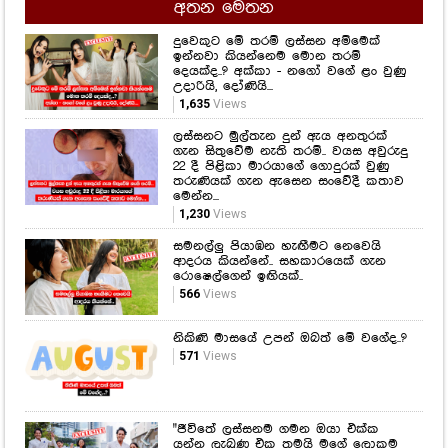
අතන මෙතන
දුවෙකුට මේ තරම් ලස්සන අම්මෙක්
ඉන්නවා කියන්නෙම මොන තරම්
දෙයක්ද..? අක්කා - නගෝ වගේ ළං වුණු
උදාරියි, දෝණියි...
1,635
Views
ලස්සනට මුල්තැන දුන් ඇය අනතුරක්
ගැන සිතුවේම නැති තරම්.. වයස අවුරුදු
22 දී පිළිකා මාරයාගේ ගොදුරක් වුණු
තරුණියක් ගැන ඇසෙන සංවේදී කතාව
මෙන්න...
1,230
Views
සමනල්ලු පියාඹන හැඟීමට නෙවෙයි
ආදරය කියන්නේ.. සහකාරයෙක් ගැන
රොෂෙල්ගෙන් ඉඟියක්..
566
Views
නිකිණි මාසයේ උපන් ඔබත් මේ වගේද..?
571
Views
"ජීවිතේ ලස්සනම ගමන ඔයා එක්ක
යන්න ලැබුණ එක තමයි මගේ ලොකුම