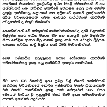
ඇමේසන් වනාන්තර ප්‍රදේශවල අධික වියළි ස්වභාවයක්, නියඟ
තත්ත්වයක් සහ ලැව්ගිනි ඇතිවීමේ අවදානම ඉහළ යාම මෙන්ම
දකුණු අමෙරිකානු කලාපයේ සහ අප්‍රිකාවේ ඇතැම් ප්‍රදේශයන්ට
අධික වර්ෂාපතනයක් සමඟ ගංවතුර තත්ත්වයන් ඇතිවීමේ
අවදානමක් ද මතුව තිබෙනවා.
කෙසේවෙතත් මේ හේතුවෙන් කෘෂිකර්මාන්තයටද දැඩි බලපෑමක්
එල්ලවන අතර බෝග විනාශ වීම සහ සැපයුම් දාම බිඳවැටීම
නිසා ගෝලීය ආහාර මිල ගණන් ඉහළ යාම සහ ඩොලර් ට්‍රිලියන
ගණනක ආර්ථික පාඩු සිදුවිය හැකි බවයි වාර්තාවන්නේ.
මෙම උෂ්ණාධික කාලගුණය හරහා රෝගාබාධ ඇතිවීමේ
සම්භාවිතාවයද ඉහළ යනු ඇතිබවයි අනතුරු අඟවන්නේ.
මීට පෙර 1998 වසෙර්දී ඉතා ප්‍රබල එල් නිනෝ තත්ත්වයක්
පැවතියද වර්තමානයේ ගෝලීය උෂ්ණත්වය මානව ක්‍රියාකාරකම්
එම වසරට සාපේක්ෂව ඉහළ යෑම හේතුවෙන් 2027 වසර
මෙතෙක් වාර්තා වූ උණුසුම්ම වසර වීමේ ඉහළ සම්භාවිතාවක්
ඇතැයි අනාවැකි පළවනවා.