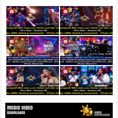
Dura Penena
Thanithala
Senior Choir Gateway
College Colombo
▼ DOWNLOAD HERE