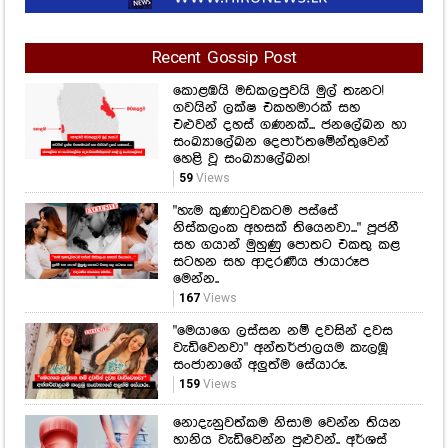
එළුවන් දහස් ගණනක්... ජනලේඛන හා
සංඛ්‍යාලේඛන දෙපාර්තමේන්තුවෙන්
හෙළි වූ සංඛ්‍යාලේඛන!
59
Views
"හැම කුණාටුවකටම පස්සේ
නිස්කලංක අහසක් තියෙනවා..." පූජනී
සහ ගයාන් මුහුණු පොතට එකතු කළ
සටහන සහ ආදරණීය ඡායාරූප
මෙන්න..
167
Views
"මෙයාගෙ ලස්සන නම් දවසින් දවස
වැඩිවෙනවා" අන්තර්ජාලයම කැලඹූ
සංජානාගේ අලුත්ම සේයාරූ.
159
Views
නොදැනුවත්කම නිසාම වෙන්න තියන
හානිය වැඩිවෙන්න පුළුවන්.. අර්ශස්
කියා රැවටෙන භයානක රෝගය ගැන
ඔබත් දැනුවත් වෙන්න..
403
Views
අහිංසක හිනාවකින් මුළු රටක්ම වශී
කරගත් ගීත්මා බණ්ඩාරගේ අලුත්ම
හැඩවැඩ!