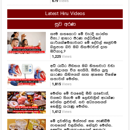
කෑම කනකොට මේ වැරදි කරන්න
එපා...! ආහාර ජීරණ පද්ධතියේ
කාර්යක්ෂමතාවයට මේ දේවල් සෘජුවම
බලපාන බව ඔබ නිකමටවත් දැන
සිටියාද..?
1,225
Views
අධි රුධිර පීඩනය ඔබ හිතනවාට වඩා
හානිදායක විය හැකියි.. සිතිය යුතු
කාරණා කිහිපයක් ගැන ඇසෙන විශේෂ
කතාවක් මෙන්න..
1,815
Views
මෙන්න මේ වයසෙදි සීනි කෑවොත්,
වයසට ගියාම මේ ලෙඩවලින් ආරක්ෂා
වෙන්න පුළුවන්.. නව අධ්‍යයනයක්
හෙළිවූ කරුණු මෙන්න..
1,412
Views
මේ දවස්වල මත්පැන් සහ පැණිබීම
පානයෙන් වළකින්න.. හේතුව මෙන්න..
සෞඛ්‍ය අමාත්‍යාංශයෙන් අනතුරු
ඇඟවීමක්..
1,746
Views
ඖෂධීය ගුණ රැසක් තියන "පනාමල්"
රුධිරයේ පට්ටිකා අඩුවීමට හොඳම
විසඳුමක් කියා ඔබ දැන සිටියාද...?
2,602
Views