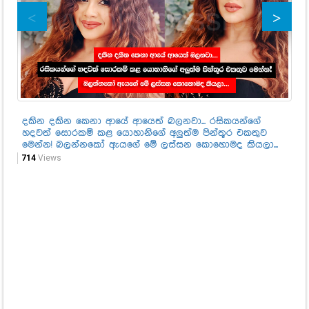
දකින දකින කෙනා ආයේ ආයෙත් බලනවා... රසිකයන්ගේ
"එ
හදවත් සොරකම් කළ යොහානිගේ අලුත්ම පින්තූර එකතුව
කෙ
මෙන්න! බලන්නකෝ ඇයගේ මේ ලස්සන කොහොමද කියලා...
සං
714
Views
57