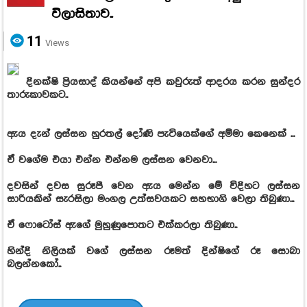
විලාසිතාව..
11
Views
දිනක්ෂි ප්‍රියසාද් කියන්නේ අපි කවුරුත් ආදරය කරන සුන්දර
තාරුකාවකට..
ඇය දැන් ලස්සන හුරතල් දෝණි පැටියෙක්ගේ අම්මා කෙනෙක් ...
ඒ වගේම එයා එන්න එන්නම ලස්සන වෙනවා...
දවසින් දවස සුරූපී වෙන ඇය මෙන්න මේ විදිහට ලස්සන
සාරියකින් සැරසිලා මංගල උත්සවයකට සහභාගි වෙලා තිබුණා...
ඒ ෆොටෝස් ඇගේ මුහුණුපොතට එක්කරලා තිබුණා..
හින්දි නිලියක් වගේ ලස්සන රූමත් දින්ෂිගේ රූ සොබා
බලන්නකෝ..