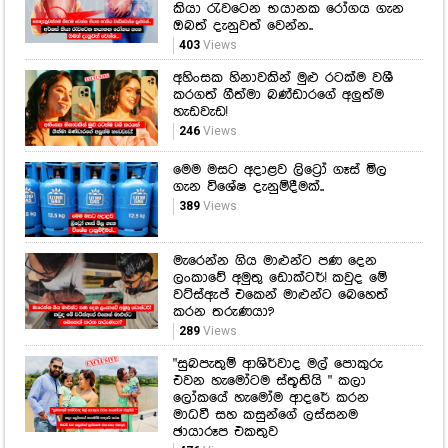
246
Views
මෙම මසට අදාළව ලිට්‍රෝ ගෑස් මිල
ගැන විශේෂ දැනුම්දීමක්..
389
Views
මැරෙන්න ගිය මාළුන්ට පණ දෙන
ලංකාවේ අමුතු ඩොක්ටර්! කවුද මේ
වට්ස්ඇප් එකෙන් මාළුන්ට බෙහෙත්
කරන තරුණයා?
289
Views
"සුබපැතුම් ආශිර්වාද මල් පොකුරු
එවන හැමෝටම ස්තූතියි " කලා
ලෝකයේ හැමෝම ආදරේ කරන
මාධවී සහ කසුන්ගේ ලස්සනම
ඡායාරූප එකතුව
476
Views
හෙට දිනයේ කාලගුණ අනාවැකිය..
අකුණු සහ තද සුළං ගැන විශේෂ
නිවේදනයක්!
239
Views