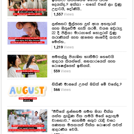
තරුණියක් ගැන ඇසෙන සංවේදී කතාව
මෙන්න...
1,219
Views
සමනල්ලු පියාඹන හැඟීමට නෙවෙයි
ආදරය කියන්නේ.. සහකාරයෙක් ගැන
රොෂෙල්ගෙන් ඉඟියක්..
559
Views
නිකිණි මාසයේ උපන් ඔබත් මේ වගේද..?
566
Views
"ජීවිතේ ලස්සනම ගමන ඔයා එක්ක
යන්න ලැබුණ එක තමයි මගේ ලොකුම
වාසනාව..." සැනසීම සතුට රැඳි වසර
ගණනක මතකයත් එක්ක රොෂාන් තවත්
ආදරණීය වෙයි..
679
Views
Latest Hiru Videos
සුව අරණ