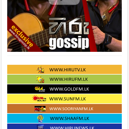
Recent Gossip Post
කොළඹයි මඩකලපුවයි මුල් තැනට!
ගවයින් ලක්ෂ එකහමාරක් සහ