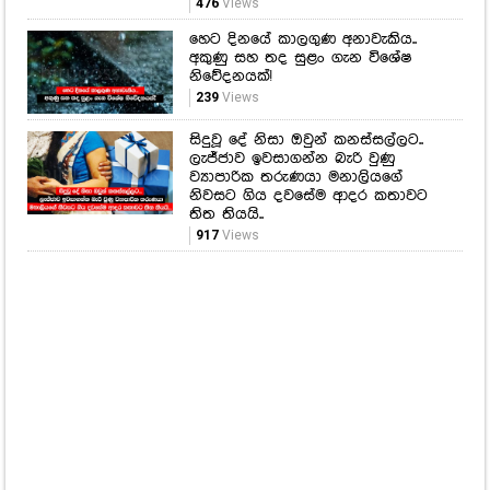
සිදුවූ දේ නිසා ඔවුන් කනස්සල්ලට..
ලැජ්ජාව ඉවසාගන්න බැරි වුණු
ව්‍යාපාරික තරුණයා මනාලියගේ
නිවසට ගිය දවසේම ආදර කතාවට
තිත තියයි..
917
Views