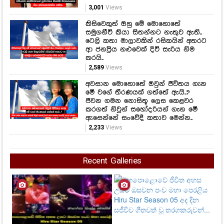
කරයි..
2,589
Views
අවසාන මොහොතේ ඔවුන් ජීවිතය ගැන
මේ වගේ තීරණයක් ගත්තේ ඇයි..?
ජීවන ගමන නොසිතූ ලෙස කෙළවර
කරගත් නිවුන් සහෝදරියන් ගැන මේ
ඇසෙන්නේ සංවේදී කතාව මෙන්න..
2,233
Views
Recent Galleries