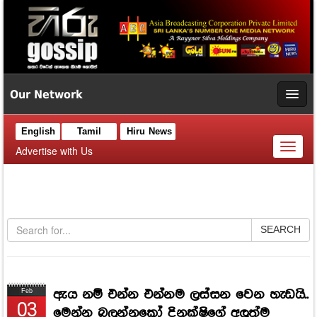
Our Network
English
Tamil
Hiru News
Toggl
Advertise with Us
naviga
SEARCH
ඇය නම් එන්න එන්නම ලස්සන වෙන හැඩයි..
Feb
03
මෙන්න බලන්නකෝ දිනක්ෂිගේ අලුත්ම