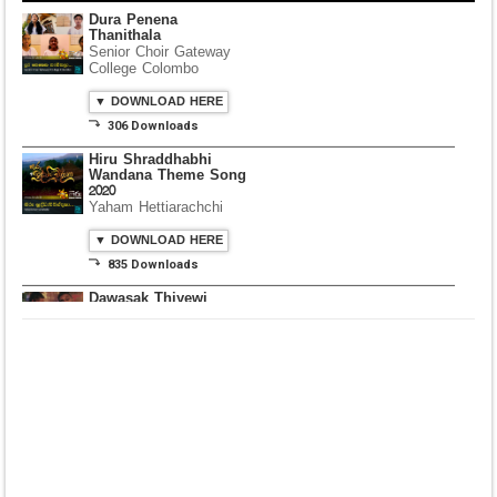
⤵ 306 Downloads
Hiru Shraddhabhi
Wandana Theme Song
2020
Yaham Hettiarachchi
▼ DOWNLOAD HERE
⤵ 835 Downloads
Dawasak Thiyewi
Rana with AURA
▼ DOWNLOAD HERE
⤵ 586 Downloads
Lowama Ekalu Kala
Deshayak
Fredy Alex Silva
▼ DOWNLOAD HERE
⤵ 1,501 Downloads
Gedarata Wela Inna
Seeduwwa Sakura
▼ DOWNLOAD HERE
⤵ 1,309 Downloads