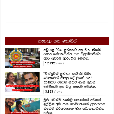
නැගලා යන ගොසිප්
අවුරුදු 20ක ප්‍රශ්නෙට අද තිත තියයි!
රාජ්‍ය සේවකයින්ට සහ විශ්‍රාමිකයින්ට
ආපු සුපිරිම ආරංචිය මෙන්න.
17,832
Views
"තීන්දුවක් දුන්නා, හැබැයි බබා
වෙනුවෙන් හිතපු දේ වුණේ නෑ.."
චාමිකට එරෙහි නඩුව ගැන ගුවන්
සේවිකාව අද කියූ කතාව මෙන්න..
3,363
Views
මුළු රටක්ම හැඬවූ ගයාන්ගේ අවසන්
ඉල්ලීම! අහිංසක පෙම්වතාගේ ප්‍රාර්ථනය
හිතේම හිරකරගෙන ගිය අවාසනාවන්ත
ගමන.
3,001
Views
කිසිවෙකුත් ඔහු මේ මොහොතේ
සමුගනීවි කියා සිතන්නට නැතුව ඇති..
ටෙලි කතා මාලාවකින් රසිකයින් අතරට
ආ ජනප්‍රිය නළුවෙක් දිවි සැරිය නිම