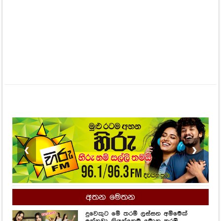
❮
❯
අතන මෙතන
දුවෙකුට මේ තරම් ලස්සන අම්මෙක්
ඉන්නවා කියන්නෙම මොන තරම්
දෙයක්ද..? අක්කා - නගෝ වගේ ළං වුණු
උදාරියි, දෝණියි...
1,557
Views
ලස්සනට මුල්තැන දුන් ඇය අනතුරක්
ගැන සිතුවේම නැති තරම්.. වයස අවුරුදු
22 දී පිළිකා මාරයාගේ ගොදුරක් වුණු