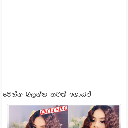
මෙන්න බලන්න තවත් ගොසිප්