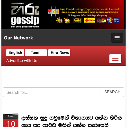
Our Network
English
Tamil
Hiru News
Toggl
Advertise with Us
naviga
SEARCH
ලස්සන සුදු ගවුමෙන් විභාගයට යන්න හිටිය
Nov
10
ඇය සුදු පාවඩ මතින් යන්න සැරසෙයි