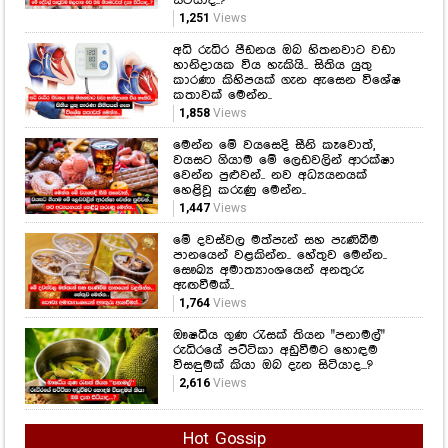
සිටියාද..?
1,251
Views
අධි රුධිර පීඩනය ඔබ හිතනවාට වඩා
හානිදායක විය හැකියි.. සිතිය යුතු
කාරණා කිහිපයක් ගැන ඇසෙන විශේෂ
කතාවක් මෙන්න..
1,858
Views
මෙන්න මේ වයසෙදි සීනි කෑවොත්,
වයසට ගියාම මේ ලෙඩවලින් ආරක්ෂා
වෙන්න පුළුවන්.. නව අධ්‍යයනයක්
හෙළිවූ කරුණු මෙන්න..
1,447
Views
මේ දවස්වල මත්පැන් සහ පැණිබීම
පානයෙන් වළකින්න.. හේතුව මෙන්න..
සෞඛ්‍ය අමාත්‍යාංශයෙන් අනතුරු
ඇඟවීමක්..
1,764
Views
ඖෂධීය ගුණ රැසක් තියන "පනාමල්"
රුධිරයේ පට්ටිකා අඩුවීමට හොඳම
විසඳුමක් කියා ඔබ දැන සිටියාද...?
2,616
Views
Hot Gossip