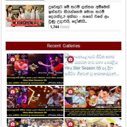
දුවෙකුට මේ තරම් ලස්සන අම්මෙක්
ඉන්නවා කියන්නෙම මොන තරම්
දෙයක්ද..? අක්කා - නගෝ වගේ ළං
වුණු උදාරියි, දෝණියි...
1,744
Views
Recent Galleries