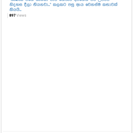
නිදහස දීලා තියනවා..." කලකට පසු ඇය වෙනස්ම කතාවක්
1,3
කියයි...
897
Views