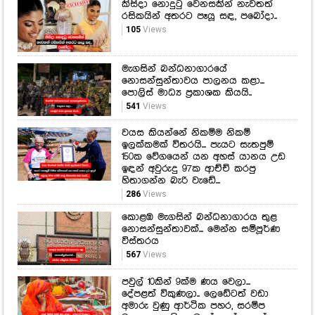
කිසිදා නොදුටු වෙනසකින් නැවතත්
රසිකයින් අතරට පෑයූ සඳ, පබෝදා..
105
Views
මැගසින් බන්ධනාගාරයේ
නොසන්සුන්තාවය පාලනය කළා...
පොලිස් මාධ්‍ය ප්‍රකාශක කියයි..
541
Views
වයස කියන්නේ නිකම්ම නිකම්
ඉලක්කමක් විතරයි... පැයට සැතපුම්
150ක වේගයෙන් යන අහස් යානය උඩ
ඉඳන් අවුරුදු 97ක ආච්චි කරපු
හිතාගන්න බැරි වැඩේ...
286
Views
කොළඹ මැගසින් බන්ධනාගාරය තුළ
නොසන්සුන්තාවක්... මෙන්න සම්පූර්ණ
විස්තරය
567
Views
පවුල් 10කින් 9ක්ම ණය වෙලා...
දේපළත් විකුණලා.. ලෙඩේටත් වඩා
අමාරු වුණු ආර්ථික පහර, සරම්ප