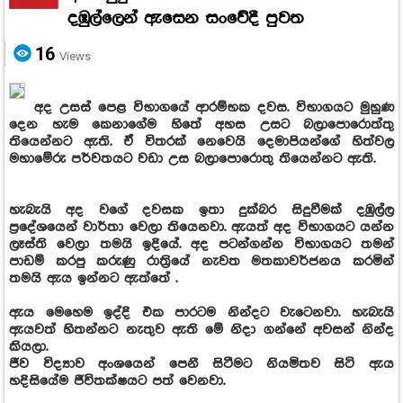
දඹුල්ලෙන් ඇසෙන සංවේදී පුවත
16
Views
අද උසස් පෙළ විභාගයේ ආරම්භක දවස. විභාගයට මුහුණ
දෙන හැම කෙනාගේම හිතේ අහස උසට බලාපොරොත්තු
තියෙන්නට ඇති. ඒ විතරක් නෙවෙයි දෙමාපියන්ගේ හිත්වල
මහාමේරු පර්වතයට වඩා උස බලාපොරොතු තියෙන්නට ඇති.
හැබැයි අද වගේ දවසක ඉතා දුක්බර සිදුවීමක් දඹුල්ල
ප්‍රදේශයෙන් වාර්තා වෙලා තියෙනවා. ඇයත් අද විභාගයට යන්න
ලෑස්ති වෙලා තමයි ඉදියේ. අද පටන්ගන්න විභාගයට තමන්
පාඩම් කරපු කරුණු රාත්‍රියේ නැවත මතකාවර්ජනය කරමින්
තමයි ඇය ඉන්නට ඇත්තේ .
ඇය මෙහෙම ඉද්දි එක පාරටම නින්දට වැටෙනවා. හැබැයි
ඇයවත් හිතන්නට නැතුව ඇති මේ නිදා ගන්නේ අවසන් නින්ද
කියලා.
ජීව විද්‍යාව අංශයෙන් පෙනී සිටීමට නියමිතව සිටි ඇය
හදිසියේම ජීවිතක්ෂයට පත් වෙනවා.