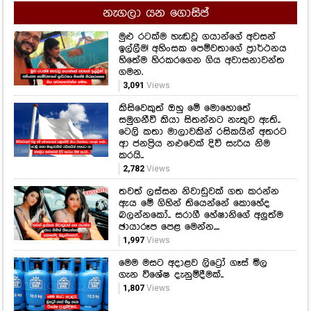
නැගලා යන ගොසිප්
මුළු රටක්ම හැඬවූ ගයාන්ගේ අවසන්
ඉල්ලීම! අහිංසක පෙම්වතාගේ ප්‍රාර්ථනය
හිතේම හිරකරගෙන ගිය අවාසනාවන්ත
ගමන.
3,091
Views
කිසිවෙකුත් ඔහු මේ මොහොතේ
සමුගනීවි කියා සිතන්නට නැතුව ඇති..
ටෙලි කතා මාලාවකින් රසිකයින් අතරට
ආ ජනප්‍රිය නළුවෙක් දිවි සැරිය නිම
කරයි..
2,782
Views
තවත් ලස්සන නිවාඩුවක් ගත කරන්න
ඇය මේ ගිහින් තියෙන්නේ කොහේද
බලන්නකෝ.. සරාගී හේෂානිගේ අලුත්ම
ඡායාරූප පෙළ මෙන්න....
1,997
Views
මෙම මසට අදාළව ලිට්‍රෝ ගෑස් මිල
ගැන විශේෂ දැනුම්දීමක්..
1,807
Views