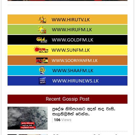
Recent Gossip Post
ප්‍රදේශ කිහිපයකට අදත් තද වැසි..
සැලකිලිමත් වෙන්න..
106
Views