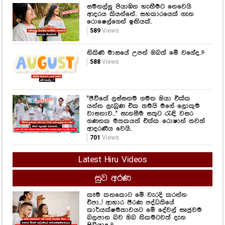
සමනල්ලු පියාඹන හැඟීමට නෙවෙයි
ආදරය කියන්නේ.. සහකාරයෙක් ගැන
රොෂෙල්ගෙන් ඉඟියක්..
589
Views
නිකිණි මාසයේ උපන් ඔබත් මේ වගේද..?
588
Views
"ජීවිතේ ලස්සනම ගමන ඔයා එක්ක
යන්න ලැබුණ එක තමයි මගේ ලොකුම
වාසනාව..." සැනසීම සතුට රැඳි වසර
ගණනක මතකයත් එක්ක රොෂාන් තවත්
ආදරණීය වෙයි..
701
Views
Latest Hiru Videos
සුව අරණ
කෑම කනකොට මේ වැරදි කරන්න
එපා...! ආහාර ජීරණ පද්ධතියේ
කාර්යක්ෂමතාවයට මේ දේවල් සෘජුවම
බලපාන බව ඔබ නිකමටවත් දැන