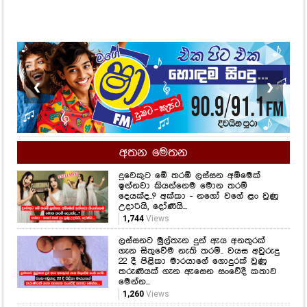
❮
❯
අතන මෙතන
දුවෙකුට මේ තරම් ලස්සන අම්මෙක්
ඉන්නවා කියන්නෙම මොන තරම්
දෙයක්ද..? අක්කා - නගෝ වගේ ළං වුණු
උදාරියි, දෝණියි...
1,744
Views
ලස්සනට මුල්තැන දුන් ඇය අනතුරක්
ගැන සිතුවේම නැති තරම්.. වයස අවුරුදු
22 දී පිළිකා මාරයාගේ ගොදුරක් වුණු
තරුණියක් ගැන ඇසෙන සංවේදී කතාව
මෙන්න...
1,260
Views