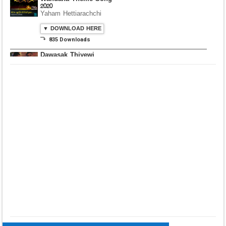
2020
Yaham Hettiarachchi
▼ DOWNLOAD HERE
⤵ 835 Downloads
Dawasak Thiyewi
Rana with AURA
▼ DOWNLOAD HERE
⤵ 586 Downloads
Lowama Ekalu Kala
Deshayak
Fredy Alex Silva
▼ DOWNLOAD HERE
⤵ 1,501 Downloads
Gedarata Wela Inna
Seeduwwa Sakura
▼ DOWNLOAD HERE
⤵ 1,309 Downloads
Hemin Sare Aa
Sulangak
Sanka Dineth