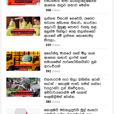
වසංගතය නිසා බංග්ලාදේශයෙන්
ඇසෙන කඳුළු කතාව මෙන්න
268
Views
ලස්සන විතරක් නෙවෙයි, රූපෙට
හරියන අහිංසක හිනාව... කාංචනා
අනුරාධි මුහුණු පොතට එකතු කළ
අලුත්ම පින්තූර පෙළ බලන්නකෝ
ඇයගේ මේ ලස්සන කොහොමද
කියලා...
339
Views
අගෝස්තු මාසයේ ගෑස් මිල ගැන
ඇසෙන කතාව ලාෆ්ස් ගෑස්
සමාගමෙන් පාරිභෝගිකයින්ට සුබ
ආරංචියක්
392
Views
එකපාරටම පාර ගිලා බහින්න අරන්!
හැටන් - කොළඹ පාරේ ගමන් ගන්නා
රියදුරන්ට දුන් නිවේදනය...
අනිවාර්යයෙන්ම මේ ගැනත්
සැළකිලිමත් වෙන්න.
380
Views
කොළඹයි මඩකලපුවයි මුල් තැනට!