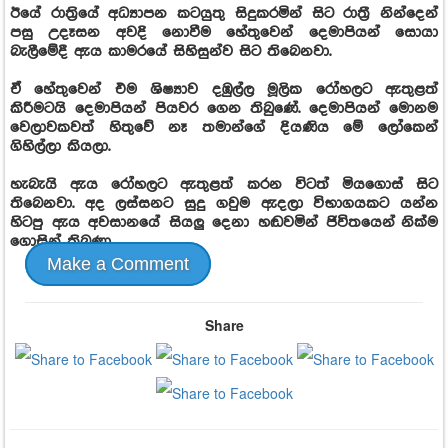
ඊයේ රාත්‍රියේ අධ්‍යාපන කටයුතු සිදුකරමින් සිට රාත්‍රී නින්දෙන්
පසු උදෑසන අවදි නොවීම හේතුවෙන් දෙමාපියන් සොයා
බැලීමේදී ඇය කාමරයේ සිහිසුන්ව සිට තිබෙනවා.
ඒ හේතුවෙන් එම ශිෂ්‍යාව දඹුල්ල මූලික රෝහලට ඇතුළත්
කිරීමටයි දෙමාපියන් පියවර ගෙන තිබුණේ. දෙමාපියන් මොනම
වෙලාවකවත් හිතුවේ නෑ තමාන්ගේ දියණිය මේ ලෝකෙන්
ගිහිල්ලා කියලා.
හැබැයි ඇය රෝහලට ඇතුළත් කරන විටත් මියගොස් සිට
තිබෙනවා. අද ලස්සනට සුදු ගවුම ඇදලා විභාගයකට යන්න
හිටපු ඇය අවසානයේ සියලු දෙනා හඬවමින් ජිවිතයෙන් නික්ම
ගොසින් තිබුණා.
Make a Comment
Share