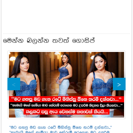
මෙන්න බලන්න තවත් ගොසිප්
"මට ගහපු මඩ ගැන රටේ මිනිස්සු ඕනෙ තරම් දන්නවා..."
මු
"හැබැයි මගේ සැමියා මාව තේරුම් අරගෙන මට උපරිම
සහ