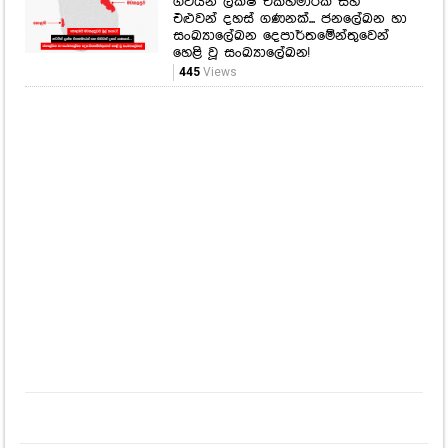
ගවයින් ලක්ෂ එකහමාරක් සහ
එළුවන් දහස් ගණනක්... ජනලේඛන හා
සංඛ්‍යාලේඛන දෙපාර්තමේන්තුවෙන්
හෙළි වූ සංඛ්‍යාලේඛන!
445
Views