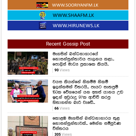
Recent Gossip Post
මැගසින් බන්ධනාගාරයේ
නොසන්සුන්තාවය පාලනය කළා...
පොලිස් මාධ්‍ය ප්‍රකාශක කියයි..
90
Views
වයස කියන්නේ නිකම්ම නිකම්
ඉලක්කමක් විතරයි... පැයට සැතපුම්
150ක වේගයෙන් යන අහස් යානය උඩ
ඉඳන් අවුරුදු 97ක ආච්චි කරපු
හිතාගන්න බැරි වැඩේ...
66
Views
කොළඹ මැගසින් බන්ධනාගාරය තුළ
නොසන්සුන්තාවක්... මෙන්න සම්පූර්ණ
විස්තරය
305
Views