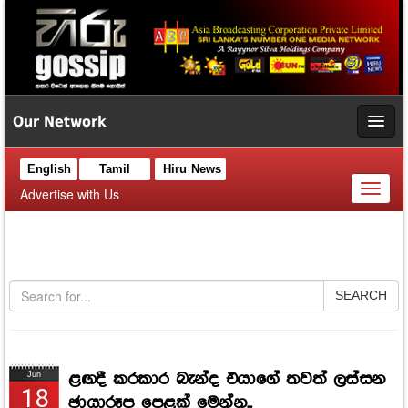
Our Network
English
Tamil
Hiru News
Toggl
Advertise with Us
naviga
SEARCH
ළඟදී කරකාර බැන්ද එයාගේ තවත් ලස්සන
Jun
18
ඡායාරූප පෙළක් මෙන්න..