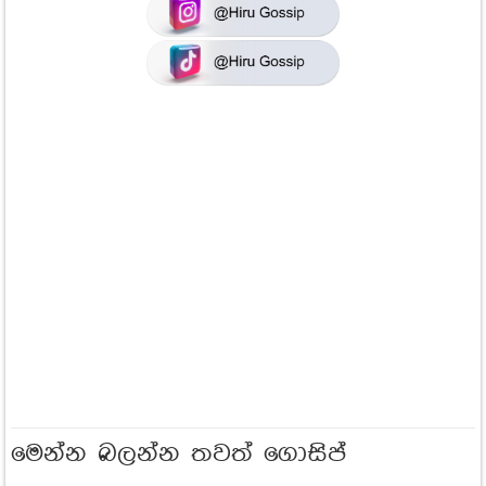
මෙන්න බලන්න තවත් ගොසිප්