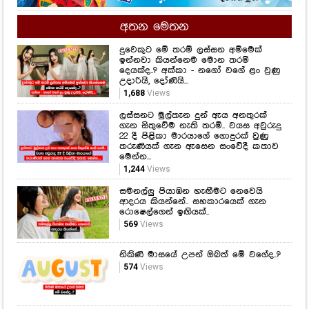
අතන මෙතන
දුවෙකුට මේ තරම් ලස්සන අම්මෙක්
ඉන්නවා කියන්නෙම මොන තරම්
දෙයක්ද..? අක්කා - නගෝ වගේ ළං වුණු
උදාරියි, දෝණියි...
1,688
Views
ලස්සනට මුල්තැන දුන් ඇය අනතුරක්
ගැන සිතුවේම නැති තරම්.. වයස අවුරුදු
22 දී පිළිකා මාරයාගේ ගොදුරක් වුණු
තරුණියක් ගැන ඇසෙන සංවේදී කතාව
මෙන්න...
1,244
Views
සමනල්ලු පියාඹන හැඟීමට නෙවෙයි
ආදරය කියන්නේ.. සහකාරයෙක් ගැන
රොෂෙල්ගෙන් ඉඟියක්..
569
Views
නිකිණි මාසයේ උපන් ඔබත් මේ වගේද..?
574
Views