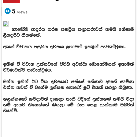
5
Views
හැමෝම ආදරය කරන ජනප්‍රිය කලාතරුවක් තමයි හේෂානි
ලියදපිට කියන්නේ..
ඇගේ විවාහය පසුගිය දවසක ඉතාමත් ඉහළින් පැවැත්වුණා..
ඉතින් ඒ විවාහ උත්සවයේ විවිධ අවස්ථා බොහෝමයක් ඉතාමත්
වර්ණවත්ව පැවැත්වුණා..
ඔන්න ඉතින් ඊට ටික දවසකට පස්සේ හේෂානි ඇගේ සැමියා
එක්ක තවත් ඒ වගේම ලස්සන ෆොටෝ ෂූට් එකක් කරලා තිබුණා..
නලන්නකෝ කවදාවත් දැකලා නැති විදිහේ ලස්සනක් තමයි එදා
නම් ඇයට තියෙන්නේ කියලා මේ රූප පෙළ දැක්කාම ඔබටත්
හිතේවි..