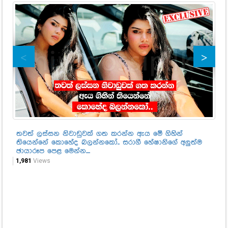
තවත් ලස්සන නිවාඩුවක් ගත කරන්න ඇය මේ ගිහින්
දන
තියෙන්නේ කොහේද බලන්නකෝ.. සරාගී හේෂානිගේ අලුත්ම
මෙ
ඡායාරූප පෙළ මෙන්න....
1,2
1,981
Views