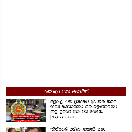
නැගලා යන ගොසිප්
අවුරුදු 20ක ප්‍රශ්නෙට අද තිත තියයි!
රාජ්‍ය සේවකයින්ට සහ විශ්‍රාමිකයින්ට
ආපු සුපිරිම ආරංචිය මෙන්න.
19,627
Views
"තීන්දුවක් දුන්නා, හැබැයි බබා