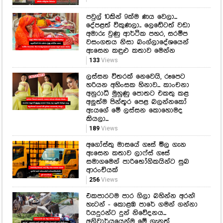
පවුල් 10කින් 9ක්ම ණය වෙලා...
දේපළත් විකුණලා.. ලෙඩේටත් වඩා
අමාරු වුණු ආර්ථික පහර, සරම්ප
වසංගතය නිසා බංග්ලාදේශයෙන්
ඇසෙන කඳුළු කතාව මෙන්න
133
Views
ලස්සන විතරක් නෙවෙයි, රූපෙට
හරියන අහිංසක හිනාව... කාංචනා
අනුරාධි මුහුණු පොතට එකතු කළ
අලුත්ම පින්තූර පෙළ බලන්නකෝ
ඇයගේ මේ ලස්සන කොහොමද
කියලා...
189
Views
අගෝස්තු මාසයේ ගෑස් මිල ගැන
ඇසෙන කතාව ලාෆ්ස් ගෑස්
සමාගමෙන් පාරිභෝගිකයින්ට සුබ
ආරංචියක්
256
Views
එකපාරටම පාර ගිලා බහින්න අරන්!
හැටන් - කොළඹ පාරේ ගමන් ගන්නා
රියදුරන්ට දුන් නිවේදනය...
අනිවාර්යයෙන්ම මේ ගැනත්