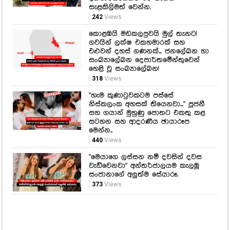
සැළකිලිමත් වෙන්න.
242
Views
කොළඹයි මඩකලපුවයි මුල් තැනට!
ගවයින් ලක්ෂ එකහමාරක් සහ
එළුවන් දහස් ගණනක්... ජනලේඛන හා
සංඛ්‍යාලේඛන දෙපාර්තමේන්තුවෙන්
හෙළි වූ සංඛ්‍යාලේඛන!
318
Views
"හැම කුණාටුවකටම පස්සේ
නිස්කලංක අහසක් තියෙනවා..." පූජනී
සහ ගයාන් මුහුණු පොතට එකතු කළ
සටහන සහ ආදරණීය ඡායාරූප
මෙන්න..
440
Views
"මෙයාගෙ ලස්සන නම් දවසින් දවස
වැඩිවෙනවා" අන්තර්ජාලයම කැලඹූ
සංජානාගේ අලුත්ම සේයාරූ.
373
Views