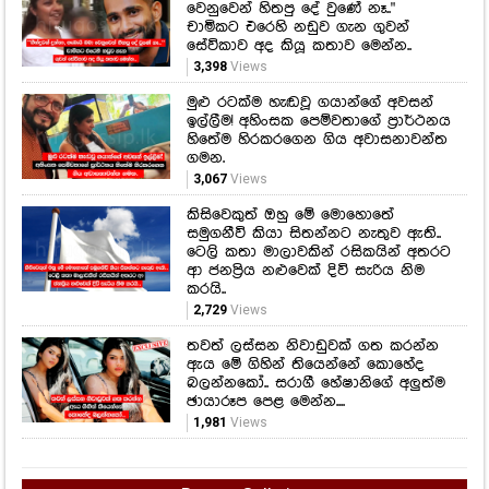
වෙනුවෙන් හිතපු දේ වුණේ නෑ.."
චාමිකට එරෙහි නඩුව ගැන ගුවන්
සේවිකාව අද කියූ කතාව මෙන්න..
3,398
Views
මුළු රටක්ම හැඬවූ ගයාන්ගේ අවසන්
ඉල්ලීම! අහිංසක පෙම්වතාගේ ප්‍රාර්ථනය
හිතේම හිරකරගෙන ගිය අවාසනාවන්ත
ගමන.
3,067
Views
කිසිවෙකුත් ඔහු මේ මොහොතේ
සමුගනීවි කියා සිතන්නට නැතුව ඇති..
ටෙලි කතා මාලාවකින් රසිකයින් අතරට
ආ ජනප්‍රිය නළුවෙක් දිවි සැරිය නිම
කරයි..
2,729
Views
තවත් ලස්සන නිවාඩුවක් ගත කරන්න
ඇය මේ ගිහින් තියෙන්නේ කොහේද
බලන්නකෝ.. සරාගී හේෂානිගේ අලුත්ම
ඡායාරූප පෙළ මෙන්න....
1,981
Views