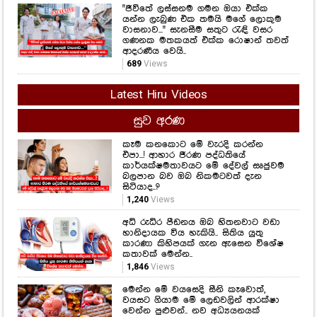
"ජීවිතේ ලස්සනම ගමන ඔයා එක්ක
යන්න ලැබුණ එක තමයි මගේ ලොකුම
වාසනාව..." සැනසීම සතුට රැඳි වසර
ගණනක මතකයත් එක්ක රොෂාන් තවත්
ආදරණීය වෙයි..
689
Views
Latest Hiru Videos
සුව අරණ
කෑම කනකොට මේ වැරදි කරන්න
එපා...! ආහාර ජීරණ පද්ධතියේ
කාර්යක්ෂමතාවයට මේ දේවල් සෘජුවම
බලපාන බව ඔබ නිකමටවත් දැන
සිටියාද..?
1,240
Views
අධි රුධිර පීඩනය ඔබ හිතනවාට වඩා
හානිදායක විය හැකියි.. සිතිය යුතු
කාරණා කිහිපයක් ගැන ඇසෙන විශේෂ
කතාවක් මෙන්න..
1,846
Views
මෙන්න මේ වයසෙදි සීනි කෑවොත්,
වයසට ගියාම මේ ලෙඩවලින් ආරක්ෂා
වෙන්න පුළුවන්.. නව අධ්‍යයනයක්