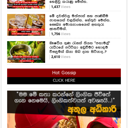
හෙළිවූ කරුණු මෙන්න..
1,437
Views
මේ දවස්වල මත්පැන් සහ පැණිබීම
පානයෙන් වළකින්න.. හේතුව මෙන්න..
සෞඛ්‍ය අමාත්‍යාංශයෙන් අනතුරු
ඇඟවීමක්..
1,756
Views
ඖෂධීය ගුණ රැසක් තියන "පනාමල්"
රුධිරයේ පට්ටිකා අඩුවීමට හොඳම
විසඳුමක් කියා ඔබ දැන සිටියාද...?
2,610
Views
Hot Gossip
CLICK HERE
CLICK HERE