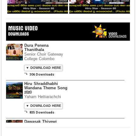
Dura Penena
Thanithala
Senior Choir Gateway
College Colombo
▼ DOWNLOAD HERE
⤵ 306 Downloads
Hiru Shraddhabhi
Wandana Theme Song
2020
Yaham Hettiarachchi
▼ DOWNLOAD HERE
⤵ 835 Downloads
Dawasak Thiyewi
Rana with AURA
▼ DOWNLOAD HERE