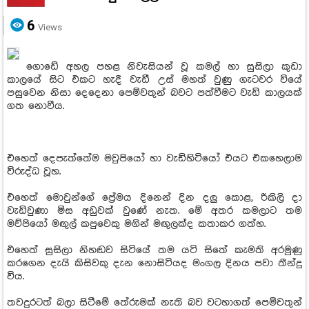
6
Views
ගොඩේ අහල පහළ නිවැසියන් වූ කමල් හා සුසිලා කුඩා
කාලයේ සිට එකට හැදී වැඩී උස් මහත් වුණු ගැටවර වියේ
පසුවෙන නිසා දෙදෙනා පෙම්වතුන් බවට පත්වීමට වැඩි කාලයක්
ගත නොවීය.
එහෙත් දෙපැත්තේම මවුපියෝ හා වැඩිහිටියෝ එයට එකහෙලාම
විරුද්ධ වූහ.
එහෙත් මොවුන්ගේ ප්‍රේමය දිනෙන් දින දලු‍ කොළ, රිකිලි දා
වැඩිවුණා මිස අඩුවක් වුණේ නැත. මේ අතර කමලාට තම
මව්පියෝ මඟු‍ල් කපුවෙකු මගින් මඟු‍ලක්ද කතාකර ගත්හ.
එහෙත් සුසිලා නිහඬව සිටියේ තම යටි සිතේ කැමති අරමුණු
කරගෙන දැයි කිසිවකු දැන නොසිටියද මංගල දිනය පවා තීන්දු
විය.
තවදුරටත් බලා සිටීමේ තේරුමක් නැති බව වටහාගත් පෙම්වතුන්