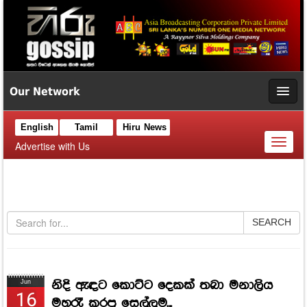
Our Network
English
Tamil
Hiru News
Toggl
Advertise with Us
naviga
SEARCH
නිදි ඇඳට කොට්ට දෙකක් තබා මනාලිය
Jun
16
මහරෑ කරපු සෙල්ලම...