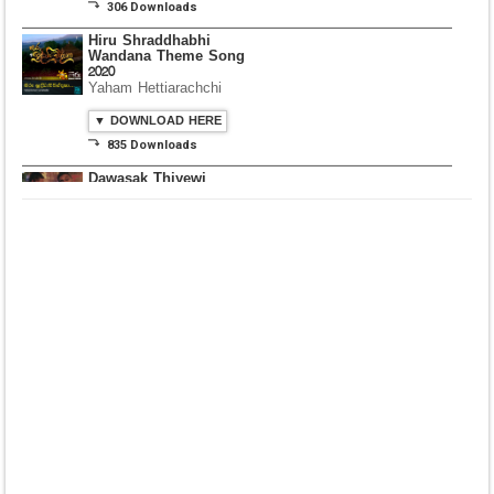
⤵ 835 Downloads
Dawasak Thiyewi
Rana with AURA
▼ DOWNLOAD HERE
⤵ 586 Downloads
Lowama Ekalu Kala
Deshayak
Fredy Alex Silva
▼ DOWNLOAD HERE
⤵ 1,501 Downloads
Gedarata Wela Inna
Seeduwwa Sakura
▼ DOWNLOAD HERE
⤵ 1,309 Downloads
Hemin Sare Aa
Sulangak
Sanka Dineth
▼ DOWNLOAD HERE
⤵ 2,116 Downloads