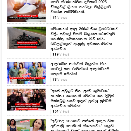
වදී... පවුලේ එකම බලාපොරොත්තුව
නොසිතූ මොහොතක නිවී යයි...
ගිරිඋල්ලෙන් ඇසුණු අවාසනාවන්ත
ආරංචිය
119
Views
ආදරණීය තරුවක් බලන්න ගිය
ශෙරිල් සහ රුවන්ගේ ආදරණීයම
පෙනුම මෙන්න!
73
Views
"අපේ පවුලට එන පුංචි කුමාරිය.."
තාත්තා කෙනෙක් වෙන්න යන දිමුත්
ඔස්ට්‍රේලියාවේ ඉඳන් දුන්නු සුපිරිම
ආරංචිය මෙන්න!
164
Views
"අවුරුදු ගානකට පස්සේ ඇදපු නිසා
අඩුපාඩු ගොඩාක් තියෙනවා.." ශලනි
තාරකාගේ හිතේ කාලෙක ඉඳන් තිබුණු
ආසාවක් මෙන්න මේ විදියට ඉෂ්ට
කරගෙන ඇය ෆේස්බුක් එකට දාපු
ආදරණීය සටහන
185
Views
කඳ නැහැ... හිස විතරයි...පාරේ ගිය