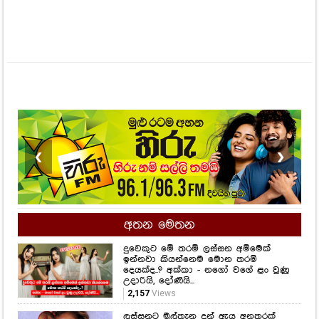
❮
❯
අතන මෙතන
දුවෙකුට මේ තරම් ලස්සන අම්මෙක්
ඉන්නවා කියන්නෙම මොන තරම්
දෙයක්ද..? අක්කා - නගෝ වගේ ළං වුණු
උදාරියි, දෝණියි...
2,157
Views
ලස්සනට මුල්තැන දුන් ඇය අනතුරක්
ගැන සිතුවේම නැති තරම්.. වයස අවුරුදු
22 දී පිළිකා මාරයාගේ ගොදුරක් වුණු
තරුණියක් ගැන ඇසෙන සංවේදී කතාව
මෙන්න...
1,498
Views
සමනල්ලු පියාඹන හැඟීමට නෙවෙයි