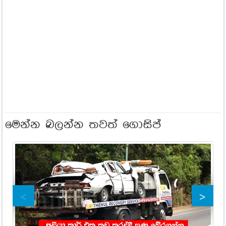
මෙන්න බලන්න තවත් ගොසිප්