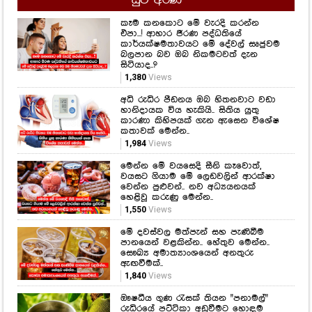
අධි රුධිර පීඩනය ඔබ හිතනවාට වඩා
හානිදායක විය හැකියි.. සිතිය යුතු
කාරණා කිහිපයක් ගැන ඇසෙන විශේෂ
කතාවක් මෙන්න..
1,984
Views
මෙන්න මේ වයසෙදි සීනි කෑවොත්,
වයසට ගියාම මේ ලෙඩවලින් ආරක්ෂා
වෙන්න පුළුවන්.. නව අධ්‍යයනයක්
හෙළිවූ කරුණු මෙන්න..
1,550
Views
මේ දවස්වල මත්පැන් සහ පැණිබීම
පානයෙන් වළකින්න.. හේතුව මෙන්න..
සෞඛ්‍ය අමාත්‍යාංශයෙන් අනතුරු
ඇඟවීමක්..
1,840
Views
ඖෂධීය ගුණ රැසක් තියන "පනාමල්"
රුධිරයේ පට්ටිකා අඩුවීමට හොඳම
විසඳුමක් කියා ඔබ දැන සිටියාද...?
2,690
Views
Hot Gossip
CLICK HERE