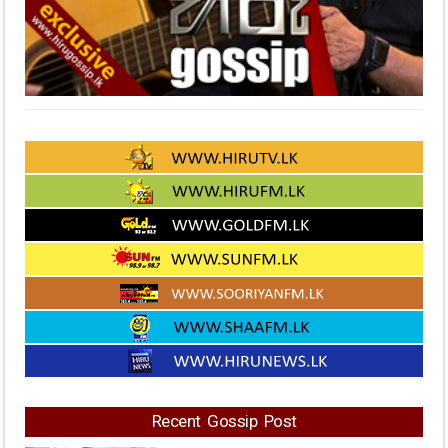
Recent Gossip Post
හෙට තීරණාත්මක දවසක්! 2026
ඒලෙවල් ලියන නංගිලා මල්ලිලාට
විශේෂ පණිවිඩයක්..
74
Views
වේගයෙන් ආපු බයික් එක ට්‍රැක්ටරයේ