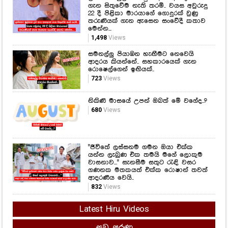
ආදරය කියන්නේ.. සහකාරයෙක් ගැන
රොෂෙල්ගෙන් ඉඟියක්..
723
Views
නිකිණි මාසයේ උපන් ඔබත් මේ වගේද..?
680
Views
"ජීවිතේ ලස්සනම ගමන ඔයා එක්ක
යන්න ලැබුණ එක තමයි මගේ ලොකුම
වාසනාව..." සැනසීම සතුට රැඳි වසර
ගණනක මතකයත් එක්ක රොෂාන් තවත්
ආදරණීය වෙයි..
832
Views
Latest Hiru Videos
සුව අරණ
කෑම කනකොට මේ වැරදි කරන්න
එපා...! ආහාර ජීරණ පද්ධතියේ
කාර්යක්ෂමතාවයට මේ දේවල් සෘජුවම
බලපාන බව ඔබ නිකමටවත් දැන
සිටියාද..?
1,380
Views