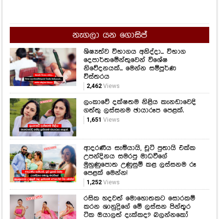
දෙපාර්තමේන්තුවෙන් විශේෂ
නිවේදනයක්... මෙන්න සම්පූර්ණ
විස්තරය
2,462
Views
ලංකාවේ දක්ෂතම නිළිය කැනඩාවෙදි
ගත්තු ලස්සනම ඡායාරූප පෙළක්.
1,651
Views
ආදරණීය සැමියායි, චූටි පුතායි එක්ක
උපන්දිනය සමරපු මාධවීගේ
මුහුණුපොත උණුසුම් කළ ලස්සනම රූ
පෙළක් මෙන්න!
1,252
Views
රසික හදවත් මොහොතකට සොරකම්
කරන ශානුද්‍රිගේ මේ ලස්සන පින්තූර
ටික ඔයාලත් දැක්කද? බලන්නකෝ
ඇයගේ මේ ලස්සන කොහොමද
කියලා....
1,208
Views
ඔහු කළ සේවය වචනයෙන් කිව
නොහැකි තරම්ය, ජන සන්නිවේදනයේ
දැවැන්ත පුරෝගාමියා වූ මහාචාර්ය