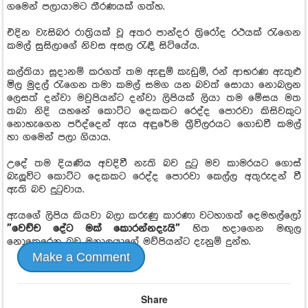
ගමෙන් පලායාමට තීරණයක් ගත්හ.
එදින වැසිබර රාත්‍රියක් වූ අතර පාන්දර ත්‍රිරෝද රථයක් රැගෙන
කමල් සුසිලාගේ නිවස අසල රැඳී සිටියේය.
කල්තියා සූදානම් කරගත් තම ඇඳුම් කැඩුම්, රන් ආභරණ ඇතුළු
මිල මුදල් රැගෙන තමා කමල් සමග යන බවත් සොයා නොබලන
ලෙසත් දන්වා මවුපියන්ට දන්වා ලිපියක් ලියා තම මේසය මත
තබා නිදි යහනේ කොට්ට දෙකකට රෙද්ද පොරවා කිසිවකුට
නොහැගෙන පරිද්දෙන් ඇය අඳුරේම ත්‍රීවිලරයට ගොඩවී කමල්
හා ගමෙන් පලා ගියාය.
උදේ තම දියණිය අවදිවී නැති බව දුටු මව කාමරයට ගොස්
බැලූවිට කොට්ට දෙකකට රෙද්ද පොරවා කෙල්ල අතුරුදන් වී
ඇති බව දුටුවාය.
ඇයගේ ලිපිය කියවා බලා කරුණු කාරණා වටහාගත් දෙමහල්ලෝ
”වෙච්ච දේට මක් කොරන්නදැයි”
හිත හදාගෙන මඟු‍ල
නොකෙරෙන බව මනාලයාගේ මව්පියන්ට දැනුම් දුන්හ.
Make a Comment
Share