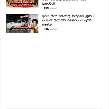
396
Views
නැගලා යන ගොසිප්
ශිෂ්‍යත්ව විභාගය අනිද්දා... විභාග