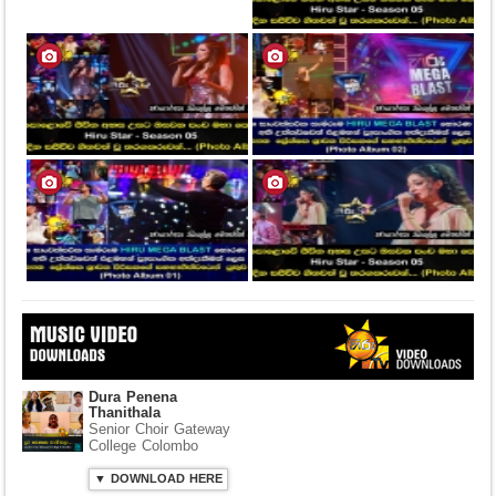
Dura Penena
Thanithala
Senior Choir Gateway
College Colombo
▼ DOWNLOAD HERE
⤵ 306 Downloads
Hiru Shraddhabhi
Wandana Theme Song
2020
Yaham Hettiarachchi
▼ DOWNLOAD HERE