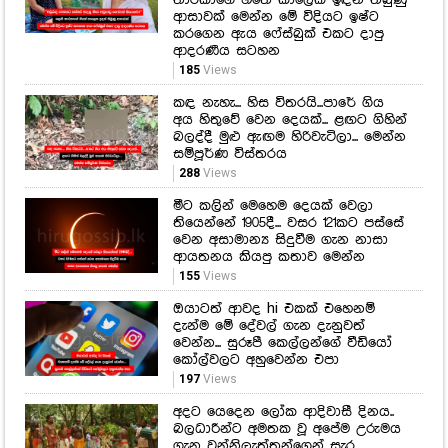
අය හිතුවේ වෙන දෙයක්... ළඟට ගිහින්
බලද්දී මුළු ඇඟම හිරිවැටිලා... මෙන්න
සම්පූර්ණ විස්තරය
288
Views
මීට කලින් මෙහෙම දෙයක් වෙලා
තියෙන්නේ 1905දී... වසර 121කට පස්සේ
වෙන අසාමාන්‍ය සිදුවීම ගැන නාසා
ආයතනය කියපු කතාව මෙන්න
155
Views
ඔයාටත් ආවද hi එකක් එහෙනම්
දැන්ම මේ දේවල් ගැන දැනුවත්
වෙන්න... සුරූපී කෙල්ලන්ගේ වීඩියෝ
කෝල්වලට අහුවෙන්න එපා
197
Views
අදට යෙදෙන ලෝක ආදිවාසී දිනය..
බලධාරීන්ට අමතක වූ අපේම උරුමය
ගැන වන්නිලැත්තන්ගෙන් සැර
කතාවක්!
139
Views
අපිට හිනා ගෙනාපු බින්දුගේ මූණට
සැබෑම හිනාවක් ගෙනාපු ඒ සුපිරි
තෑග්ග!