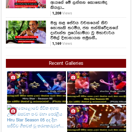
විමල් දිසානායක සමුගනී...
1,169
Views
Recent Galleries