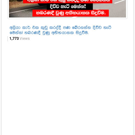
අලියා කාර් එක කුඩු කරද්දී පණ බේරගන්න දිව්ව හැටි
මු
මෙන්න! හබරණදී වුණු අතිභයානක සිදුවීම.
පෙ
ගම
1,773
Views
3,2