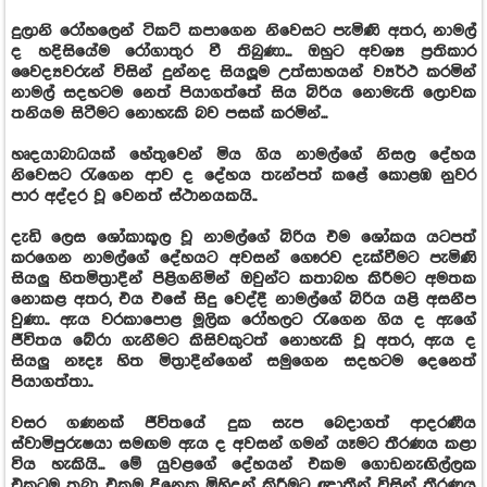
දුලානි රෝහලෙන් ටිකට් කපාගෙන නිවෙසට පැමිණි අතර, නාමල්
ද හදිසියේම රෝගාතුර වී තිබුණා... ඔහුට අවශ්‍ය ප්‍රතිකාර
වෛද්‍යවරුන් විසින් දුන්නද සියලූම උත්සාහයන් ව්‍යර්ථ කරමින්
නාමල් සදහටම නෙත් පියාගත්තේ සිය බිරිය නොමැති ලොවක
තනියම සිටීමට නොහැකි බව පසක් කරමින්...
හෘදයාබාධයක් හේතුවෙන් මිය ගිය නාමල්ගේ නිසල දේහය
නිවෙසට රැගෙන ආව ද දේහය තැන්පත් කළේ කොළඹ නුවර
පාර අද්දර වූ වෙනත් ස්ථානයකයි..
දැඩි ලෙස ශෝකාකූල වූ නාමල්ගේ බිරිය එම ශෝකය යටපත්
කරගෙන නාමල්ගේ දේහයට අවසන් ගෞරව දැක්වීමට පැමිණි
සියලු හිතමිත්‍රාදීන් පිළිගනිමින් ඔවුන්ට කතාබහ කිරීමට අමතක
නොකළ අතර, එය එසේ සිදු වෙද්දී නාමල්ගේ බිරිය යළි අසනීප
වුණා.. ඇය වරකාපොළ මූලික රෝහලට රැගෙන ගිය ද ඇගේ
ජීවිතය බේරා ගැනීමට කිසිවකුටත් නොහැකි වූ අතර, ඇය ද
සියලු නෑදෑ හිත මිත්‍රාදීන්ගෙන් සමුගෙන සදහටම දෙනෙත්
පියාගත්තා..
වසර ගණනක් ජීවිතයේ දුක සැප බෙදාගත් ආදරණීය
ස්වාමිපුරුෂයා සමඟම ඇය ද අවසන් ගමන් යෑමට තීරණය කළා
විය හැකියි... මේ යුවළගේ දේහයන් එකම ගොඩනැඟිල්ලක
එකටම තබා එකම දිනෙක මිහිදන් කිරීමට ඥාතීන් විසින් තීරණය