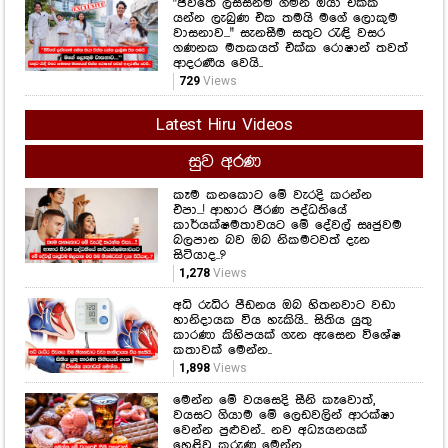
"ජීවිතේ ලස්සනම ගමන ඔයා එක්ක
යන්න ලැබුණ එක තමයි මගේ ලොකුම
වාසනාව..." සැනසීම සතුට රැඳි වසර
ගණනක මතකයත් එක්ක රොෂාන් තවත්
ආදරණීය වෙයි..
729
Views
Latest Hiru Videos
සුව අරණ
කෑම කනකොට මේ වැරදි කරන්න
එපා...! ආහාර ජීරණ පද්ධතියේ
කාර්යක්ෂමතාවයට මේ දේවල් සෘජුවම
බලපාන බව ඔබ නිකමටවත් දැන
සිටියාද..?
1,278
Views
අධි රුධිර පීඩනය ඔබ හිතනවාට වඩා
හානිදායක විය හැකියි.. සිතිය යුතු
කාරණා කිහිපයක් ගැන ඇසෙන විශේෂ
කතාවක් මෙන්න..
1,898
Views
මෙන්න මේ වයසෙදි සීනි කෑවොත්,
වයසට ගියාම මේ ලෙඩවලින් ආරක්ෂා
වෙන්න පුළුවන්.. නව අධ්‍යයනයක්
හෙළිවූ කරුණු මෙන්න..