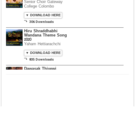
Senior Choir Gateway
College Colombo
▼ DOWNLOAD HERE
⤵ 306 Downloads
Hiru Shraddhabhi
Wandana Theme Song
2020
Yaham Hettiarachchi
▼ DOWNLOAD HERE
⤵ 835 Downloads
Dawasak Thiyewi
Rana with AURA
▼ DOWNLOAD HERE
⤵ 586 Downloads
Lowama Ekalu Kala
Deshayak
Fredy Alex Silva
▼ DOWNLOAD HERE
⤵ 1,501 Downloads
Gedarata Wela Inna