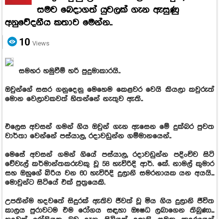
සමව බෙදාගත් යුවලක් ගැන ඇසුණු
අනුවේදනීය කතාව මෙන්න..
10
Views
සමහර හමුවීම් හරි පුදුමාකාරයි..
ඔවුන්ගේ සසර ගනුදෙනු මෙහෙම කෙළවර වෙයි කියලා කවුරුත්
මොන වෙලාවකවත් හිතන්නේ නැතුව ඇති..
එලෙස අවසන් ගමන් ගිය ඔවුන් ගැන ඇසෙන මේ දුක්බර පුවත
වාර්තා වෙන්නේ පස්යාල, රදාවඩුන්න ගම්මානයෙන්..
මෙසේ අවසන් ගමන් ගියේ පස්යාල, රදාවඩුන්න පදිංචිව සිටි
වේවැල් කර්මාන්තකරුවකු වූ 58 හැවිරිදි ආර්. කේ. නාමල් කුමාර
සහ ඔහුගේ බිරිය වන 60 හැවිරිදි දුලානි සමරනායක යන අයයි...
මොවුන්ට සිටියේ එක් පුත්‍රයෙකි.
උපතින්ම හදවතේ සිදුරක් ඇතිව ජීවත් වූ මිය ගිය දුලානි ජීවිත
කාලය පුරාවටම එම රෝගය සඳහා ඖෂධ ලබාගෙන තිබුණා...