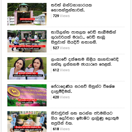
තවත් බන්ධනාගාරයක
නොසන්සුන්තාවක්..
729
Views
තායිලන්ත පාසලක වෙඩි තැබීමකින්
ගුරුවරියක් මරුට.... වෙඩි තැබූ
සිසුවාත් සියදිවි නසාගනී.
527
Views
ලංකාවේ දක්ෂතම නිළිය කැනඩාවෙදි
ගත්තු ලස්සනම ඡායාරූප පෙළක්.
612
Views
පේරාදෙණිය සරසවි සිසුන්ට විශේෂ
දැනුම්දීමක්..
420
Views
නිවාඩුවක් ගත කරන්න ජර්මනියට
ගිය ලෝචනා ඉමාෂිට ලැබුණු ලොකුම
සප්‍රයිස් එක.
618
Views