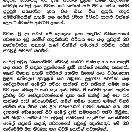
හදවත් රෝගියකු බව දැන සිටියත් දුලානි සමඟ ආදරයෙන්
වෙළුණු නාමල් ඇය විවාහ කර ගත්තේ තම ජීවන ගමන යෑමට
සුදුසුම සහකාරිය ඇය වන නිසා විය යුතුයි.. ආදර
සම්බන්ධයකින් දුලානි සහ නාමල් විවාහ දිවියට ඇතුළු වන්නේ
දෙපාර්ශ්වයේම ආශිර්වාදයෙන්...
විවාහ වූ දා පටන් මේ දෙදෙනා ඉතා සතුටින් එකිනෙකාගේ
අවශ්‍යතා ඉටු කරමින් ආදරණීයව ජීවිතය ගත කළ යුවළක් බව
ප්‍රදේශවාසීහු සඳහන් කළේ වත්මන් සමාජයේ පවතින පවුල්
ආරවුල් සිහිපත් කරමින්..
නාමල් පවුල රැකගැනීමට වේවැල් භාණ්ඩ නිෂ්පාදනය හා අලෙවි
කළ අතර, ඒ සඳහා දුලානිගෙන් ලැබී ඇත්තේ නොමඳ සහායක්...
ඉකුත් දිනෙක දුලානි හදිසියේ අසනීප වූයෙන් ඇය වරකාපොළ
මූලික රෝහලට ඇතුළත් කර තිබුණා.. දුලානිව පරීක්ෂා කළ
වෛද්‍යවරුන් නාමල්ට පවසා ඇත්තේ තව සතියක් පමණ යන
විට ඇය මෙලොව හැර යනු ඇති බවයි.. ඒ තරමට ඇගේ හදවත
දුර්වල බව වෛද්‍යවරුන්ගෙන් දැන ගත් නාමල් කල් ගත කර
ඇත්තේ දැඩි වේදනාවකින්.. තමන් සමඟ සංසාර ගමනේ එකට
පැමිණි සිය බිරිය තව දින කිහිපයකින් තමන් තනිකර යන බව
දැනගත් මොහොතේ සිට නාමල් දැඩි කම්පනයට පත්ව තිබුණා...
මේ සිද්ධිය සම්බන්ධව පවුලේ කිසිවකුත් දැනුම්වත් නොකිරීමට
නාමල් අදහස් කළත්, අවසානයේ පවුලේ ඥාතියකුට මේ බව
පැවැසීමට ඔහු තීරණය කළ බවයි ඥාතීන් පවසන්නේ..