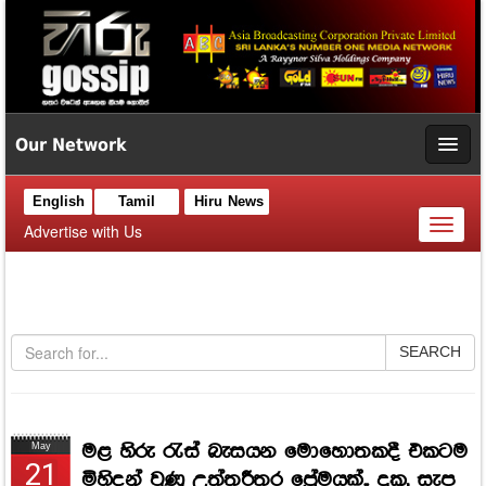
Our Network
English
Tamil
Hiru News
Toggl
Advertise with Us
naviga
SEARCH
මළ හිරු රැස් බැසයන මොහොතකදී එකටම
May
21
මිහිදන් වුණු උත්තරීතර ප්‍රේමයක්.. දුක, සැප