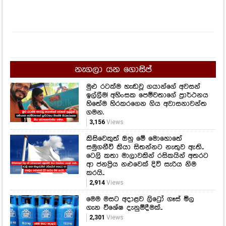
නැගලා යන ගොසිප්
මුළු රටක්ම හැඬවූ ගයාන්ගේ අවසන්
ඉල්ලීම! අහිංසක පෙම්වතාගේ ප්‍රාර්ථනය
හිතේම හිරකරගෙන ගිය අවාසනාවන්ත
ගමන.
3,156
Views
කිසිවෙකුත් ඔහු මේ මොහොතේ
සමුගනීවි කියා සිතන්නට නැතුව ඇති..
ටෙලි කතා මාලාවකින් රසිකයින් අතරට
ආ ජනප්‍රිය නළුවෙක් දිවි සැරිය නිම
කරයි..
2,914
Views
මෙම මසට අදාළව ලිට්‍රෝ ගෑස් මිල
ගැන විශේෂ දැනුම්දීමක්..
2,301
Views