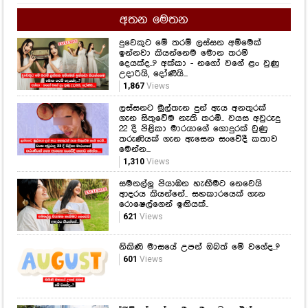
අතන මෙතන
දුවෙකුට මේ තරම් ලස්සන අම්මෙක්
ඉන්නවා කියන්නෙම මොන තරම්
දෙයක්ද..? අක්කා - නගෝ වගේ ළං වුණු
උදාරියි, දෝණියි...
1,867
Views
ලස්සනට මුල්තැන දුන් ඇය අනතුරක්
ගැන සිතුවේම නැති තරම්.. වයස අවුරුදු
22 දී පිළිකා මාරයාගේ ගොදුරක් වුණු
තරුණියක් ගැන ඇසෙන සංවේදී කතාව
මෙන්න...
1,310
Views
සමනල්ලු පියාඹන හැඟීමට නෙවෙයි
ආදරය කියන්නේ.. සහකාරයෙක් ගැන
රොෂෙල්ගෙන් ඉඟියක්..
621
Views
නිකිණි මාසයේ උපන් ඔබත් මේ වගේද..?
601
Views