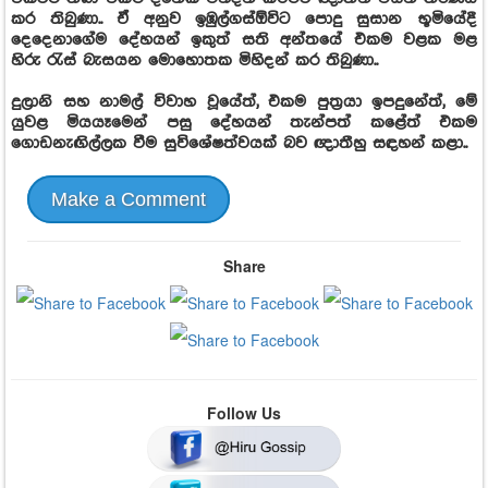
කර තිබුණා.. ඒ අනුව ඉඹුල්ගස්ඕවිට පොදු සුසාන භූමියේදී
දෙදෙනාගේම දේහයන් ඉකුත් සති අන්තයේ එකම වළක මළ
හිරු රැස් බැසයන මොහොතක මිහිදන් කර තිබුණා..
දුලානි සහ නාමල් විවාහ වූයේත්, එකම පුත්‍රයා ඉපදුනේත්, මේ
යුවළ මියයෑමෙන් පසු දේහයන් තැන්පත් කළේත් එකම
ගොඩනැඟිල්ලක වීම සුවිශේෂත්වයක් බව ඥාතීහු සඳහන් කළා..
Make a Comment
Share
Follow Us