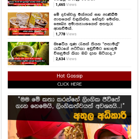
1,465
Views
මේ දවස්වල මත්පැන් සහ පැණිබීම
පානයෙන් වළකින්න.. හේතුව මෙන්න..
සෞඛ්‍ය අමාත්‍යාංශයෙන් අනතුරු
ඇඟවීමක්..
1,778
Views
ඖෂධීය ගුණ රැසක් තියන "පනාමල්"
රුධිරයේ පට්ටිකා අඩුවීමට හොඳම
විසඳුමක් කියා ඔබ දැන සිටියාද...?
2,634
Views
Hot Gossip
CLICK HERE