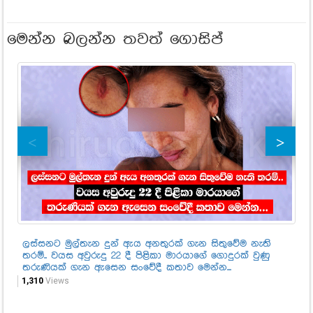
මෙන්න බලන්න තවත් ගොසිප්
ලස්සනට මුල්තැන දුන් ඇය අනතුරක් ගැන සිතුවේම නැති
ඉන්
තරම්.. වයස අවුරුදු 22 දී පිළිකා මාරයාගේ ගොදුරක් වුණු
සම
තරුණියක් ගැන ඇසෙන සංවේදී කතාව මෙන්න...
තම
1,310
Views
60