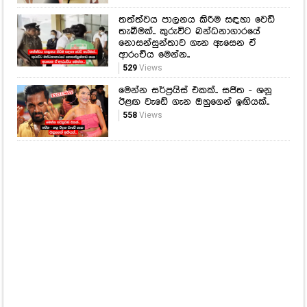
තත්ත්වය පාලනය කිරීම සඳහා වෙඩි
තැබීමක්.. කුරුවිට බන්ධනාගාරයේ
නොසන්සුන්තාව ගැන ඇසෙන ඒ
ආරංචිය මෙන්න..
529
Views
මෙන්න සර්ප්‍රයිස් එකක්.. සජිත - ශනූ
ඊළඟ වැඩේ ගැන ඔහුගෙන් ඉඟියක්..
558
Views