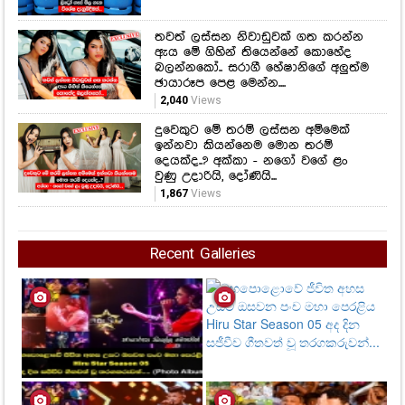
තවත් ලස්සන නිවාඩුවක් ගත කරන්න
ඇය මේ ගිහින් තියෙන්නේ කොහේද
බලන්නකෝ.. සරාගී හේෂානිගේ අලුත්ම
ඡායාරූප පෙළ මෙන්න....
2,040
Views
දුවෙකුට මේ තරම් ලස්සන අම්මෙක්
ඉන්නවා කියන්නෙම මොන තරම්
දෙයක්ද..? අක්කා - නගෝ වගේ ළං
වුණු උදාරියි, දෝණියි...
1,867
Views
Recent Galleries