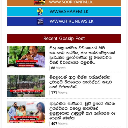
Recent Gossip Post
ඔහු කළ සේවය වචනයෙන් කිව
නොහැකි තරම්ය, ජන සන්නිවේදනයේ
දැවැන්ත පුරෝගාමියා වූ මහාචාර්ය
විමල් දිසානායක සමුගනී...
88
Views
මීගමුවෙන් ආපු ගින්න පල්ලන්සේන
දවාලයි! හිරගෙදර කැරැල්ලට කඳුළු
ගෑස් වරුසාවක්.
171
Views
ආදරණීය සැමියායි, චූටි පුතායි එක්ක
උපන්දිනය සමරපු මාධවීගේ
මුහුණුපොත උණුසුම් කළ ලස්සනම රූ
පෙළක් මෙන්න!
407
Views