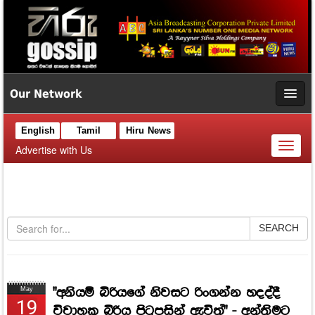
Our Network
English
Tamil
Hiru News
Toggl
Advertise with Us
naviga
SEARCH
"අනියම් බිරියගේ නිවසට රිංගන්න හදද්දී
May
19
විවාහක බිරිය පිටුපසින් ඇවිත්" - අන්තිමට