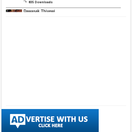
⤵ 835 Downloads
Dawasak Thiyewi
Rana with AURA
▼ DOWNLOAD HERE
⤵ 586 Downloads
Lowama Ekalu Kala
Deshayak
Fredy Alex Silva
▼ DOWNLOAD HERE
⤵ 1,501 Downloads
Gedarata Wela Inna
Seeduwwa Sakura
▼ DOWNLOAD HERE
⤵ 1,309 Downloads
Hemin Sare Aa
Sulangak
Sanka Dineth
▼ DOWNLOAD HERE
⤵ 2,116 Downloads