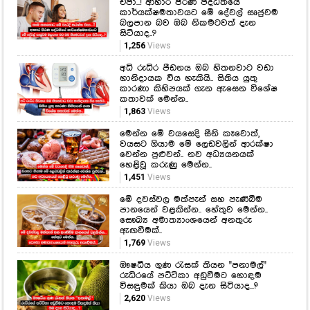
එපා...! ආහාර ජීරණ පද්ධතියේ
කාර්යක්ෂමතාවයට මේ දේවල් සෘජුවම
බලපාන බව ඔබ නිකමටවත් දැන
සිටියාද..?
1,256
Views
අධි රුධිර පීඩනය ඔබ හිතනවාට වඩා
හානිදායක විය හැකියි.. සිතිය යුතු
කාරණා කිහිපයක් ගැන ඇසෙන විශේෂ
කතාවක් මෙන්න..
1,863
Views
මෙන්න මේ වයසෙදි සීනි කෑවොත්,
වයසට ගියාම මේ ලෙඩවලින් ආරක්ෂා
වෙන්න පුළුවන්.. නව අධ්‍යයනයක්
හෙළිවූ කරුණු මෙන්න..
1,451
Views
මේ දවස්වල මත්පැන් සහ පැණිබීම
පානයෙන් වළකින්න.. හේතුව මෙන්න..
සෞඛ්‍ය අමාත්‍යාංශයෙන් අනතුරු
ඇඟවීමක්..
1,769
Views
ඖෂධීය ගුණ රැසක් තියන "පනාමල්"
රුධිරයේ පට්ටිකා අඩුවීමට හොඳම
විසඳුමක් කියා ඔබ දැන සිටියාද...?
2,620
Views