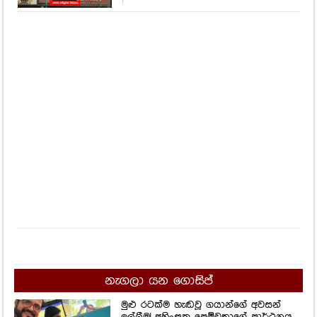
නැගලා යන ගොසිප්
මුළු රටක්ම හැඬවූ ගයාන්ගේ අවසන්
ඉල්ලීම! අහිංසක පෙම්වතාගේ ප්‍රාර්ථනය