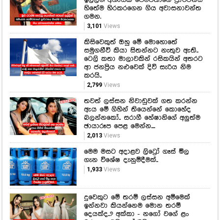
හිතේම හිරකරගෙන ගිය අවාසනාවන්ත
ගමන.
3,101
Views
කිසිවෙකුත් ඔහු මේ මොහොතේ
සමුගනීවි කියා සිතන්නට නැතුව ඇති..
ටෙලි කතා මාලාවකින් රසිකයින් අතරට
ආ ජනප්‍රිය නළුවෙක් දිවි සැරිය නිම
කරයි..
2,799
Views
තවත් ලස්සන නිවාඩුවක් ගත කරන්න
ඇය මේ ගිහින් තියෙන්නේ කොහේද
බලන්නකෝ.. සරාගී හේෂානිගේ අලුත්ම
ඡායාරූප පෙළ මෙන්න....
2,013
Views
මෙම මසට අදාළව ලිට්‍රෝ ගෑස් මිල
ගැන විශේෂ දැනුම්දීමක්..
1,933
Views
දුවෙකුට මේ තරම් ලස්සන අම්මෙක්
ඉන්නවා කියන්නෙම මොන තරම්
දෙයක්ද..? අක්කා - නගෝ වගේ ළං