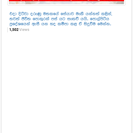
එදා දිට්වා දරුණු මතකයේ සේයාව මැකී යන්නත් කළින්,
හද
තවත් ජීවිත පොකුරක් පස් යට සැඟවී යයි.. පොල්පිටිය
කර
ප්‍රදේශයෙන් ඇසී යන හද කම්පා කළ ඒ සිදුවීම මෙන්න..
62
1,502
Views