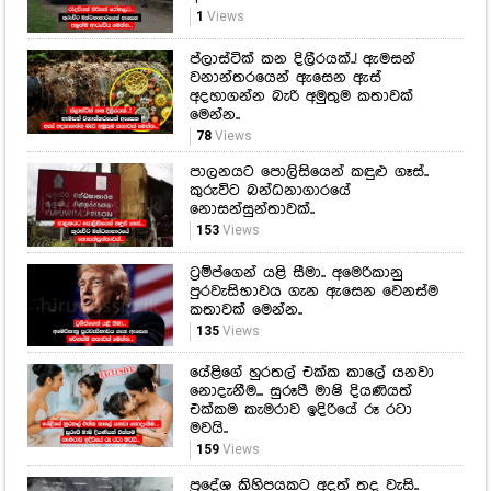
1
Views
ප්ලාස්ටික් කන දිලීරයක්..! ඇමසන්
වනාන්තරයෙන් ඇසෙන ඇස්
අදහාගන්න බැරි අමුතුම කතාවක්
මෙන්න..
78
Views
පාලනයට පොලිසියෙන් කඳුළු ගෑස්..
කුරුවිට බන්ධනාගාරයේ
නොසන්සුන්තාවක්..
153
Views
ට්‍රම්ප්ගෙන් යළි සීමා.. අමෙරිකානු
පුරවැසිභාවය ගැන ඇසෙන වෙනස්ම
කතාවක් මෙන්න..
135
Views
යේළිගේ හුරතල් එක්ක කාලේ යනවා
නොදැනීම... සුරූපී මාෂි දියණියත්
එක්කම කැමරාව ඉදිරියේ රූ රටා
මවයි..
159
Views
ප්‍රදේශ කිහිපයකට අදත් තද වැසි..