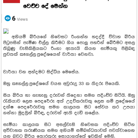
වෙච්ච දේ මෙන්න
6
Views
අනියම් බිරියගේ නිවෙසට රිංගන්න හදද්දී විවාහ බිරිය
පිටුපසින් පැමිණ එල්ල කිරීමට ගිය පොලු‍ පහරින් බේරීමට අසල
තිබුණු වැසිකිළියකට රිංගා ඇතැයි කියන සැමියකු පිළිබඳ
පුවතක් කෑගල්ල ප්‍රදේශයෙන් වාර්තා වෙනවා.
වාර්තා වන අන්දමට සිද්ධිය මෙසේය.
ඔහු කෑගල්ල ප්‍රදේශයේ වයස අවුරුදු 33 ක තිදරු පියෙකි.
සිය බිරිය හා ගැහැනු දරුවන් තිදෙනා සමග පදිංචිව සිටියි. ඔහු
රැකියාව ලෙස පෙදරේරු අත් උදව්කරුවකු ලෙස ගම් ප්‍රදේශයේ
දක්ෂ පෙදරේරුවකු සමග කාලයක සිට සේවය කර උපයා
ගන්නා මුදලින් බිරිඳ, දරුවන් ඇති දැඩි කළේය.
සැමියා කාලයක සිට අසල්වැසි නිවෙසක පදිංචිව සිටින
අවිවාහක තරුණියක සමග අනියම් සම්බන්ධතාවක් පවත්වාගෙන
යන බවට බිරිය තොරතුරු සොයාගත්තේ ඉවකින් මෙනි.