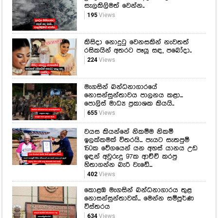
සැලකිලිමත් වෙන්න..
195
Views
කිසිදා නොදුටු වෙනසකින් නැවතත්
රසිකයින් අතරට පෑයූ සඳ, පබෝදා..
224
Views
මැගසින් බන්ධනාගාරයේ
නොසන්සුන්තාවය පාලනය කළා...
පොලිස් මාධ්‍ය ප්‍රකාශක කියයි..
655
Views
වයස කියන්නේ නිකම්ම නිකම්
ඉලක්කමක් විතරයි... පැයට සැතපුම්
150ක වේගයෙන් යන අහස් යානය උඩ
ඉඳන් අවුරුදු 97ක ආච්චි කරපු
හිතාගන්න බැරි වැඩේ...
402
Views
කොළඹ මැගසින් බන්ධනාගාරය තුළ
නොසන්සුන්තාවක්... මෙන්න සම්පූර්ණ
විස්තරය
634
Views