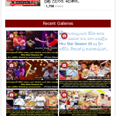
වුණු උදාරියි, දෝණියි...
1,758
Views
Recent Galleries