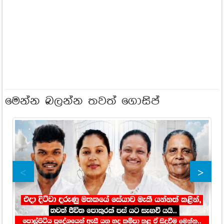
මෙන්න බලන්න තවත් ගොසිප්