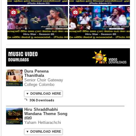
Dura Penena
Thanithala
Senior Choir Gateway
College Colombo
▼ DOWNLOAD HERE
⤵ 306 Downloads
Hiru Shraddhabhi
Wandana Theme Song
2020
Yaham Hettiarachchi
▼ DOWNLOAD HERE