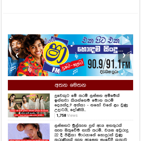
❮
❯
අතන මෙතන
දුවෙකුට මේ තරම් ලස්සන අම්මෙක්
ඉන්නවා කියන්නෙම මොන තරම්
දෙයක්ද..? අක්කා - නගෝ වගේ ළං වුණු
උදාරියි, දෝණියි...
1,758
Views
ලස්සනට මුල්තැන දුන් ඇය අනතුරක්
ගැන සිතුවේම නැති තරම්.. වයස අවුරුදු
22 දී පිළිකා මාරයාගේ ගොදුරක් වුණු
තරුණියක් ගැන ඇසෙන සංවේදී කතාව