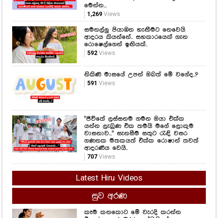
මෙන්න...
1,269
Views
සමනල්ලු පියාඹන හැඟීමට නෙවෙයි
ආදරය කියන්නේ.. සහකාරයෙක් ගැන
රොෂෙල්ගෙන් ඉඟියක්..
592
Views
නිකිණි මාසයේ උපන් ඔබත් මේ වගේද..?
591
Views
"ජීවිතේ ලස්සනම ගමන ඔයා එක්ක
යන්න ලැබුණ එක තමයි මගේ ලොකුම
වාසනාව..." සැනසීම සතුට රැඳි වසර
ගණනක මතකයත් එක්ක රොෂාන් තවත්
ආදරණීය වෙයි..
707
Views
Latest Hiru Videos
සුව අරණ
කෑම කනකොට මේ වැරදි කරන්න