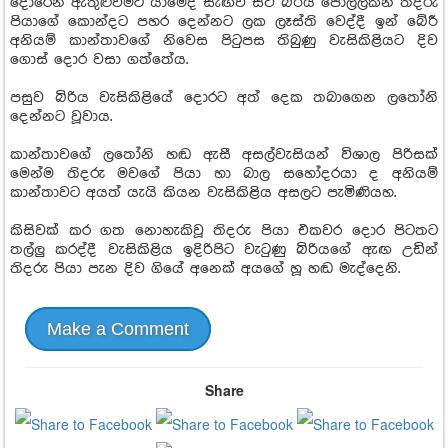
දොරෙන් ඇතුළුවීමට යාමේදී සැඟවී සිටි බිරිය පොල්ලකින් තිදරු
පියාගේ කොන්දට පහර දෙන්නට ලක ලෑස්ති වෙද්දී ඉන් බේරී
අනියම් කාන්තාවගේ නිවෙස පිටුපස තිබුණු වැසිකිළියට දිව
ගොස් දොර වසා ගත්තේය.
පසුව බිරිය වැසිකිළියේ දොරට අත් දෙක තබාගෙන ලතෝනි
දෙන්නට වූවාය.
කාන්තාවගේ ලතෝනි හඬ ඇසී අසල්වැසියන් විශාල පිරිසක්
මෙන්ම තිදරු මවගේ පියා හා බාල සහෝදරයා ද අනියම්
කාන්තාවට අයත් යැයි කියන වැසිකිළිය අසලට පැමිණියහ.
කිසිවක් කර ගත ‍නොහැකිවූ තිදරු පියා එකවර දොර පිටතට
තල්ලු‍ කරද්දී වැසිකිළිය ඉදිරිපිට වැටුණු බිරියගේ ඇඟ උඩින්
තිදරු පියා පැන දිව ගියේ අනෙක් අයගේ හූ හඬ මැද්දෙනි.
Make a Comment
Share