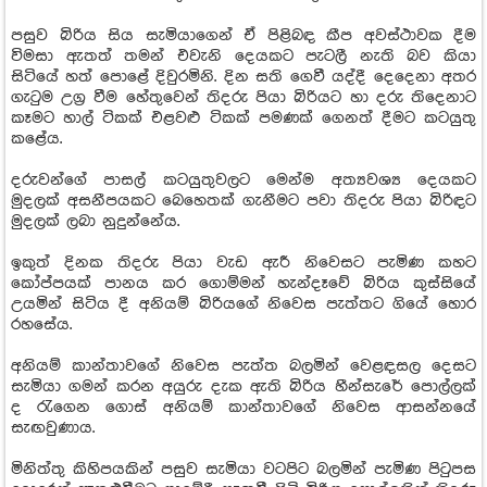
පසුව බිරිය සිය සැමියාගෙන් ඒ පිළිබඳ කීප අවස්ථාවක දීම
විමසා ඇතත් තමන් එවැනි දෙයකට පැටලී නැති බව කියා
සිටියේ හත් පොළේ දිවුරමිනි. දින සති ගෙවී යද්දී දෙදෙනා අතර
ගැටුම උග්‍ර වීම හේතුවෙන් තිදරු පියා බිරියට හා දරු තිදෙනාට
කෑමට හාල් ටිකක් එළවළු ටිකක් පමණක් ගෙනත් දීමට කටයුතු
කළේය.
දරුවන්ගේ පාසල් කටයුතුවලට මෙන්ම අත්‍යවශ්‍ය දෙයකට
මුදලක් අසනීපයකට බෙහෙතක් ගැනීමට පවා තිදරු පියා බිරිඳට
මුදලක් ලබා නුදුන්නේය.
ඉකුත් දිනක තිදරු පියා වැඩ ඇරී නිවෙසට පැමිණ කහට
කෝප්පයක් පානය කර ගොම්මන් හැන්දෑවේ බිරිය කුස්සියේ
උයමින් සිටිය දී අනියම් බිරියගේ නිවෙස පැත්තට ගියේ හොර
රහසේය.
අනියම් කාන්තාවගේ නිවෙස පැත්ත බලමින් වෙළඳසල දෙසට
සැමියා ගමන් කරන අයුරු දැක ඇති බිරිය හීන්සැරේ පොල්ලක්
ද රැගෙන ගොස් අනියම් කාන්තාවගේ නිවෙස ආසන්නයේ
සැඟවුණාය.
මිනිත්තු කිහිපයකින් පසුව සැමියා වටපිට බලමින් පැමිණ පිටුපස