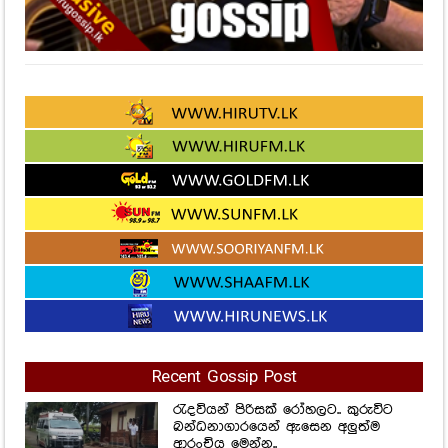
Recent Gossip Post
රැදවියන් පිරිසක් රෝහලට.. කුරුවිට
බන්ධනාගාරයෙන් ඇසෙන අලුත්ම
ආරංචිය මෙන්න..