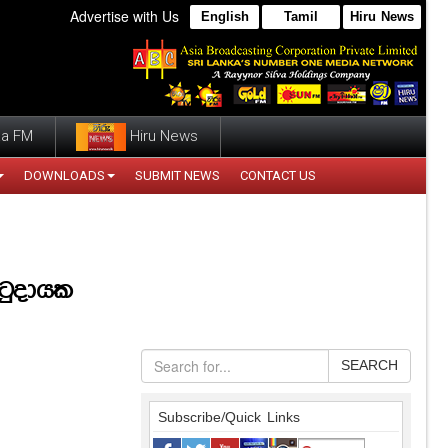
Advertise with Us
English
Tamil
Hiru News
a FM
Hiru News
DOWNLOADS
SUBMIT NEWS
CONTACT US
ටුදායක
SEARCH
Subscribe/Quick Links