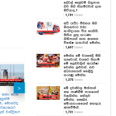
දේවල් සෘජුවම බලපාන
බව ඔබ නිකමටවත් දැන
සිටියාද..?
1,191
Views
අධි රුධිර පීඩනය ඔබ
හිතනවාට වඩා
හානිදායක විය හැකියි..
සිතිය යුතු කාරණා
කිහිපයක් ගැන ඇසෙන
විශේෂ කතාවක් මෙන්න..
1,697
Views
මෙන්න මේ වයසෙදි සීනි
කෑවොත්, වයසට ගියාම
මේ ලෙඩවලින් ආරක්ෂා
වෙන්න පුළුවන්.. නව
අධ්‍යයනයක් හෙළිවූ
කරුණු මෙන්න..
තවමත් 29 හැවිරිදි
1,375
Views
වියේ පසුවන සුප්‍රකට
තාරකාවක් කරාබු
මේ දවස්වල මත්පැන්
යුවලක් නිසා කතා
සහ පැණිබීම පානයෙන්
මවයි.. සමාජ මාධ්‍ය
 කතා වෙන
ඔහුගේ මරණයෙන් අද
ලෙඩ
වළකින්න.. හේතුව
කැළඹූ තවත් අපූරු
ලුත්ම
සැවොම කම්පනයට
අමු
මෙන්න.. සෞඛ්‍ය
සිද්ධියක් මෙන්න..
ම... මොනවද
පත්වෙලා.. වැස්සට
ලෝක
අමාත්‍යාංශයෙන් අනතුරු
‍යවකාශයට
ලිස්සූ ටිපර් මාරයා
මාරි
ඇඟවීමක්..
869
Views
ත් චන්ද්‍රිකා?
බිලිගත් සිවිල්
1,731
Views
596