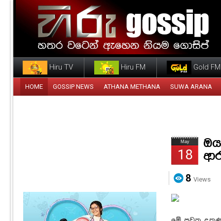
Hiru TV
Hiru FM
Gold FM
HOME
GOSSIP NEWS
ATHANA METHANA
SUWA ARANA
ඔය
May
18
ආරං
8
Views
මේ පුවත දකුණු