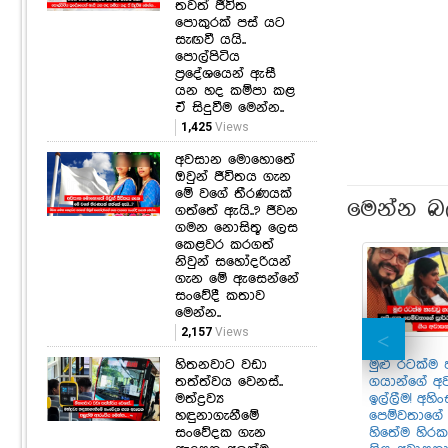
තවත් ජීවිත
පොකුරක් පස් යට
සැඟවී යයි..
පොල්පිටිය
ප්‍රදේශයෙන් ඇසී
යන හද කම්පා කළ
ඒ සිදුවීම මෙන්න..
1,425
Views
අවසාන මොහොතේ
ඔවුන් ජීවිතය ගැන
මේ වගේ තීරණයක්
මෙන්න බ
ගත්තේ ඇයි..? ජීවන
ගමන නොසිතූ ලෙස
කෙළවර කරගත්
නිවුන් සහෝදරියන්
ගැන මේ ඇසෙන්නේ
සංවේදී කතාව
මෙන්න..
2,157
Views
මුළු රටක්ම 
හිතනවාට වඩා
ගයාන්ගේ අ
තත්ත්වය වෙනස්..
ඉල්ලීම! අහි
මත්ද්‍රව්‍ය
පෙම්වතාගේ ප
හඳුනාගැනීමේ
හිතේම හිර
සංවේදක ගැන