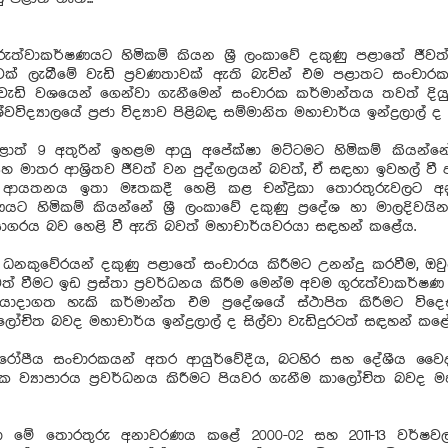
ත්වාකර්ෂණයට හිමිකම් කියන ශ්‍රී ලංකාවේ දකුණු පළාතේ ජීව
වක් ලැබීමේ වැඩි ප්‍රවණතාවක් ඇති බැවින් එම පළාතට සංචාර
ඩි වශයෙන් ගෙන්වා ගැනීමෙන් සංචාරක කර්මාන්තය තවත් දිය
ිද්‍යාලයේ ප්‍රජා විද්‍යාව පිළිබඳ සම්මානිත මහාචාර්ය ඉන්ද්‍රලාල් 
 පළාත් 9 අතුරින් ඉහළම ආයු අපේක්ෂා මට්ටමට හිමිකම් කියන්
 මාතර ආශ්‍රිතව ජීවත් වන පුද්ගලයන් බවත්, ඒ සඳහා ඉවහල් වී 
ා ආයතනය ඉතා මෑතකදී හෙළි කළ චන්ද්‍රිකා තොරතුරුවලට
ණයට හිමිකම් කියන්නේ ශ්‍රී ලංකාවේ දකුණු ප්‍රදේශ හා මාලදිවය
ය සාගරය බව හෙළි වී ඇති බවත් මහාචාර්යවරයා සඳහන් කළේය.
නකුවේරයන් දකුණු පළාතේ සංචාරය කිරීමට උනන්දු කරවීම, ඔවුන
වත් වීමට ඉඩ ප්‍රස්තා ප්‍රවර්ධනය කිරීම මෙන්ම අවම ගුරුත්වාකර්ෂ
දාගත හැකි කර්මාන්ත එම ප්‍රදේශයේ ස්ථාපිත කිරීමට වි
ාලෝචිත බවද මහාචාර්ය ඉන්ද්‍රලාල් ද සිල්වා වැඩිදුරටත් සඳහන් කළ
ුරෝපීය සංචාරකයන් අතර ආයුර්වේදීය, බටහිර සහ දේශීය වෛද්‍
ක ව්‍යාපාරය ප්‍රවර්ධනය කිරීමට පියවර ගැනීම කාලෝචිත බවද 
ා මේ තොරතුරු අනාවරණය කළේ 2000-02 සහ 2011-13 වර්ෂව