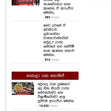
සංශෝධනය ගැන
ඇසෙන ඒ ආරංචිය
මෙන්න..
983
Views
හෙට දවසේ ඒ
අවස්ථාව
ලබාගන්නා
වාසනාවන්තයින්
කවුද..? රාජ්‍ය
සේවයේ නව පත්වීම්
ගැන ඇසෙන කතාව
මෙන්න..
814
Views
නැගලා යන ගොසිප්
අවුරුදු 20ක ප්‍රශ්නෙට
අද තිත තියයි! රාජ්‍ය
සේවකයින්ට සහ
විශ්‍රාමිකයින්ට ආපු
සුපිරිම ආරංචිය මෙන්න.
14,424
Views