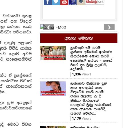
ත් වන්නන්ට ඉහළ
කයන් සහ විදෙස්
❮
❯
ුණු කරගත හැකි
ද සිල්වා පවසනවා.
අතන මෙතන
නේ දකුණු පළාතේ
දුවෙකුට මේ තරම්
ඇති විවිධ සාධක
ලස්සන අම්මෙක් ඉන්නවා
 අනුව ලොව අවම
කියන්නෙම මොන තරම්
ිනට නැඟෙනහිරින්
දෙයක්ද..? අක්කා - නගෝ
වගේ ළං වුණු උදාරියි,
දෝණියි...
1,336
Views
්ට ඒ ප්‍රදේශයේ
ණ තත්ත්වය වඩාත්
ලස්සනට මුල්තැන දුන්
දෙස් ආයෝජකයන්
ඇය අනතුරක් ගැන
ේය.
සිතුවේම නැති තරම්..
වයස අවුරුදු 22 දී
පිළිකා මාරයාගේ
ය ක්‍රම ඇතුළත්
ගොදුරක් වුණු තරුණියක්
මහාචාර්යවරයාගේ
ගැන ඇසෙන සංවේදී
කතාව මෙන්න...
1,179
Views
ලදී මෙරට ජීවන
සමනල්ලු පියාඹන