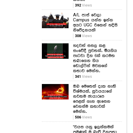
392
Views
A/L පාස් වෙලා
Campus යන්න ඉන්න
අයට UGC එකෙන් හදිසි
නිවේදනයක්!
308
Views
හදවත් සසල කළ
සංවේදී පුවතක්.. මියගිය
පැටවා දින 6ක් කරමත
තබාගෙන ගිය
ඩොල්ෆින් මවකගේ
කතාව මෙන්න..
341
Views
ඔබ මෙතෙක් දැක නැති
විශ්මයක්.. සූර්යයාගේ
නවතම ඡායාරූප
පෙළක් ගැන ඇසෙන
වෙනස්ම කතාවක්
මෙන්න..
506
Views
"වයස යනු ඉලක්කමක්
පමණක් ම බැව් දිනපතා