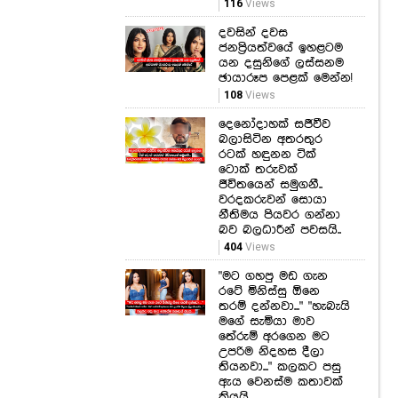
116
Views
දවසින් දවස
ජනප්‍රියත්වයේ ඉහළටම
යන දසුනිගේ ලස්සනම
ඡායාරූප පෙළක් මෙන්න!
108
Views
දෙනෝදාහක් සජීවීව
බලාසිටින අතරතුර
රටක් හඳුනන ටික්
ටොක් තරුවක්
ජීවිතයෙන් සමුගනී..
වරදකරුවන් සොයා
නීතිමය පියවර ගන්නා
බව බලධාරීන් පවසයි..
404
Views
"මට ගහපු මඩ ගැන
රටේ මිනිස්සු ඕනෙ
තරම් දන්නවා..." "හැබැයි
මගේ සැමියා මාව
තේරුම් අරගෙන මට
උපරිම නිදහස දීලා
තියනවා..." කලකට පසු
ඇය වෙනස්ම කතාවක්
කියයි...