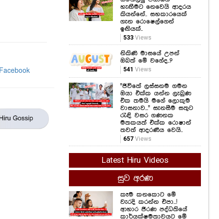
හැඟීමට නෙවෙයි ආදරය
කියන්නේ.. සහකාරයෙක්
ගැන රොෂෙල්ගෙන්
ඉඟියක්..
533
Views
නිකිණි මාසයේ උපන්
ඔබත් මේ වගේද..?
541
Views
"ජීවිතේ ලස්සනම ගමන
ඔයා එක්ක යන්න ලැබුණ
එක තමයි මගේ ලොකුම
වාසනාව..." සැනසීම සතුට
රැඳි වසර ගණනක
මතකයත් එක්ක රොෂාන්
තවත් ආදරණීය වෙයි..
657
Views
Latest Hiru Videos
සුව අරණ
කෑම කනකොට මේ
වැරදි කරන්න එපා...!
ආහාර ජීරණ පද්ධතියේ
කාර්යක්ෂමතාවයට මේ