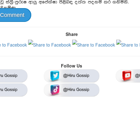
වූ ස්ත්‍රී-පුරුෂ ආයු අපේක්ෂා පිළිබඳ දත්ත පදනම් කර ගනිමිනි.
 දිනමිණ
 Comment
Share
Follow Us