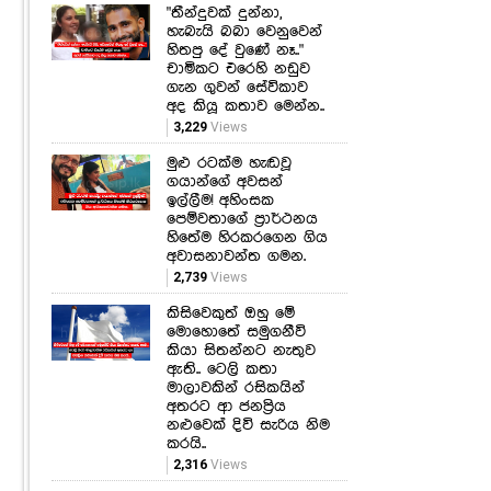
"තීන්දුවක් දුන්නා,
හැබැයි බබා වෙනුවෙන්
හිතපු දේ වුණේ නෑ.."
චාමිකට එරෙහි නඩුව
ගැන ගුවන් සේවිකාව
අද කියූ කතාව මෙන්න..
3,229
Views
මුළු රටක්ම හැඬවූ
ගයාන්ගේ අවසන්
ඉල්ලීම! අහිංසක
පෙම්වතාගේ ප්‍රාර්ථනය
හිතේම හිරකරගෙන ගිය
අවාසනාවන්ත ගමන.
2,739
Views
කිසිවෙකුත් ඔහු මේ
මොහොතේ සමුගනීවි
කියා සිතන්නට නැතුව
ඇති.. ටෙලි කතා
මාලාවකින් රසිකයින්
අතරට ආ ජනප්‍රිය
නළුවෙක් දිවි සැරිය නිම
කරයි..
2,316
Views