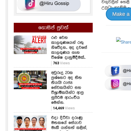
වගුවලින් හෙළි 
උපුටා ගැනීම -
Make a
ගොසිප් පුවත්
රළු වෙන
කාලගුණයෙන් රතු
නිවේදන.. අද දවසේ
කාලගුණය ගැන
විශේෂ දැනුම්දීමක්..
763
Views
අවුරුදු 20ක
ප්‍රශ්නෙට අද තිත
තියයි! රාජ්‍ය
සේවකයින්ට සහ
විශ්‍රාමිකයින්ට ආපු
සුපිරිම ආරංචිය
මෙන්න.
14,469
Views
එදා දිට්වා දරුණු
මතකයේ සේයාව
මැකී යන්නත් කළින්,