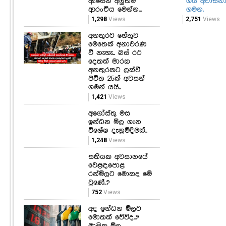
ගිය අවාසන
ඇසෙන අලුත්ම
ගමන.
ආරංචිය මෙන්න...
2,751
Views
1,298
Views
අනතුරට හේතුව
මෙතෙක් අනාවරණ
වී නැහැ.. බස් රථ
දෙකක් මාරක
අනතුරකට ලක්වී
ජීවිත 25ක් අවසන්
ගමන් යයි..
1,421
Views
අගෝස්තු මස
ඉන්ධන මිල ගැන
විශේෂ දැනුම්දීමක්..
1,248
Views
සතියක අවසානයේ
වෙළඳපොළ
රන්මිලට මොකද මේ
වුණේ..?
752
Views
අද ඉන්ධන මිලට
මොකක් වේවිද..?
මාසික මිල