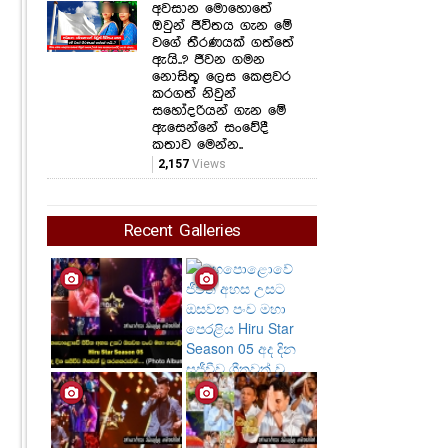
අවසාන මොහොතේ
ඔවුන් ජීවිතය ගැන මේ
වගේ තීරණයක් ගත්තේ
ඇයි..? ජීවන ගමන
නොසිතූ ලෙස කෙළවර
කරගත් නිවුන්
සහෝදරියන් ගැන මේ
ඇසෙන්නේ සංවේදී
කතාව මෙන්න..
2,157
Views
Recent Galleries