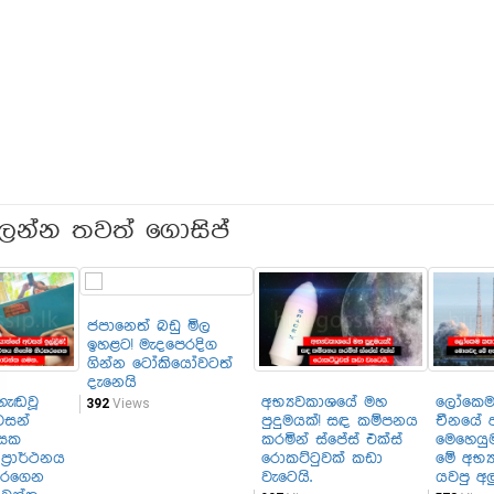
ලන්න තවත් ගොසිප්
ජපානෙත් බඩු මිල
ඉහළට! මැදපෙරදිග
ගින්න ටෝකියෝවටත්
දැනෙයි
හැඬවූ
අභ්‍යවකාශයේ මහ
ලෝකෙම
392
Views
වසන්
පුදුමයක්! සඳ කම්පනය
චීනයේ අ
ංසක
කරමින් ස්පේස් එක්ස්
මෙහෙයු
්‍රාර්ථනය
රොකට්ටුවක් කඩා
මේ අභ්
කරගෙන
වැටෙයි.
යවපු අලු