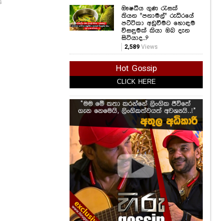
ආරක්ෂක භටයෙකු
s
ඖෂධීය ගුණ රැසක්
ගැන ඇසෙන හදවත්
තියන "පනාමල්" රුධිරයේ
කම්පා කළ ඒ සිදුවීම
පට්ටිකා අඩුවීමට හොඳම
මෙන්න..
විසඳුමක් කියා ඔබ දැන
720
Views
සිටියාද...?
2,589
Views
Hot Gossip
CLICK HERE