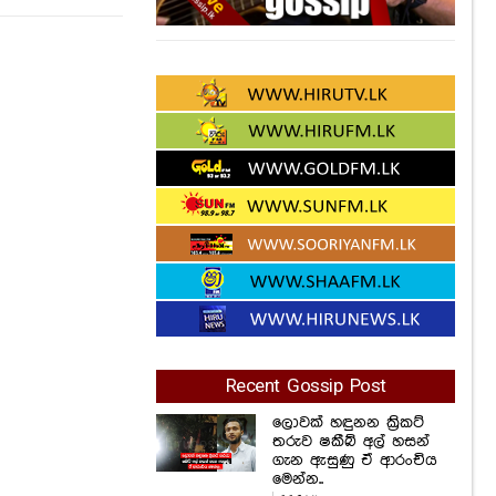
Recent Gossip Post
ලොවක් හඳුනන ක්‍රිකට්
තරුව ෂකීබ් අල් හසන්
ගැන ඇසුණු ඒ ආරංචිය
මෙන්න..