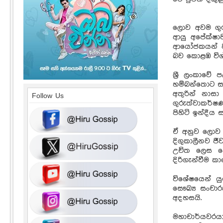
ලොව අවම ගුරු
ආයු අපේක්ෂා
ආයෝජකයන් වැ
බව කොළඹ විශ්වව
ශ්‍රී ලංකාවේ
හම්බන්තොට සහ
අතුරින් නාස
Follow Us
ගුරුත්වාකර්ෂ
පිහිටි ඉන්දී
ඒ අනුව ලොව ධ
දිගුකාලීනව ජී
උචිත ලෙස යො
දිරිගැන්වීම ක
විශේෂයෙන් ය
සෞඛ්‍ය සංචාර
අදහසයි.
මහාචාර්යවරය