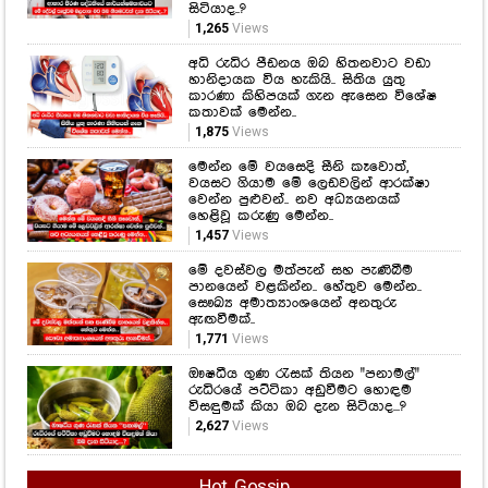
සිටියාද..?
1,265
Views
අධි රුධිර පීඩනය ඔබ හිතනවාට වඩා
හානිදායක විය හැකියි.. සිතිය යුතු
කාරණා කිහිපයක් ගැන ඇසෙන විශේෂ
කතාවක් මෙන්න..
1,875
Views
මෙන්න මේ වයසෙදි සීනි කෑවොත්,
වයසට ගියාම මේ ලෙඩවලින් ආරක්ෂා
වෙන්න පුළුවන්.. නව අධ්‍යයනයක්
හෙළිවූ කරුණු මෙන්න..
1,457
Views
මේ දවස්වල මත්පැන් සහ පැණිබීම
පානයෙන් වළකින්න.. හේතුව මෙන්න..
සෞඛ්‍ය අමාත්‍යාංශයෙන් අනතුරු
ඇඟවීමක්..
1,771
Views
ඖෂධීය ගුණ රැසක් තියන "පනාමල්"
රුධිරයේ පට්ටිකා අඩුවීමට හොඳම
විසඳුමක් කියා ඔබ දැන සිටියාද...?
2,627
Views
Hot Gossip