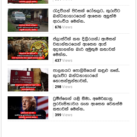
රැදවියන් පිරිසක් රෝහලට.. කුරුවිට
බන්ධනාගාරයෙන් ඇසෙන අලුත්ම
ආරංචිය මෙන්න..
676
Views
ප්ලාස්ටික් කන දිලීරයක්..! ඇමසන්
වනාන්තරයෙන් ඇසෙන ඇස්
අදහාගන්න බැරි අමුතුම කතාවක්
මෙන්න..
437
Views
පාලනයට පොලිසියෙන් කඳුළු ගෑස්..
කුරුවිට බන්ධනාගාරයේ
නොසන්සුන්තාවක්..
298
Views
ට්‍රම්ප්ගෙන් යළි සීමා.. අමෙරිකානු
පුරවැසිභාවය ගැන ඇසෙන වෙනස්ම
කතාවක් මෙන්න..
399
Views