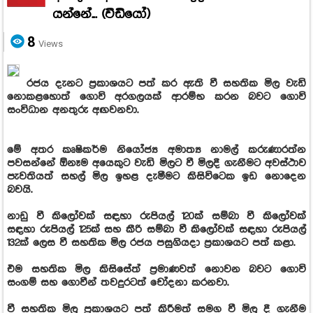
යන්නේ... (වීඩියෝ)
8
Views
රජය දැනට ප්‍රකාශයට පත් කර ඇති වී සහතික මිල වැඩි
නොකළහොත් ගොවි අරගලයක් ආරම්භ කරන බවට ගොවි
සංවිධාන අනතුරු අඟවනවා.
මේ අතර කෘෂිකර්ම නියෝජ්‍ය අමාත්‍ය නාමල් කරුණාරත්න
පවසන්නේ ඕනෑම අයෙකුට වැඩි මිලට වී මිලදී ගැනීමට අවස්ථාව
පැවතියත් සහල් මිල ඉහළ දැමීමට කිසිවිටෙක ඉඩ නොදෙන
බවයි.
නාඩු වී කිලෝවක් සඳහා රුපියල් 120ක් සම්බා වී කිලෝවක්
සඳහා රුපියල් 125ක් සහ කීරි සම්බා වී කිලෝවක් සඳහා රුපියල්
132ක් ලෙස වී සහතික මිල රජය පසුගියදා ප්‍රකාශයට පත් කළා.
එම සහතික මිල කිසිසේත් ප්‍රමාණවත් නොවන බවට ගොවි
සංගම් සහ ගොවීන් තවදුරටත් චෝදනා කරනවා.
වී සහතික මිල ප්‍රකාශයට පත් කිරීමත් සමග වී මිල දී ගැනීම