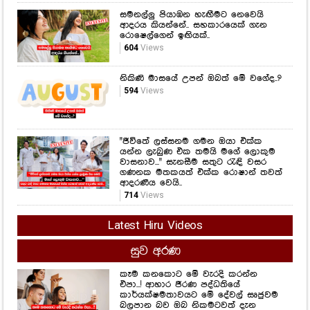
සමනල්ලු පියාඹන හැඟීමට නෙවෙයි
ආදරය කියන්නේ.. සහකාරයෙක් ගැන
රොෂෙල්ගෙන් ඉඟියක්..
604
Views
නිකිණි මාසයේ උපන් ඔබත් මේ වගේද..?
594
Views
"ජීවිතේ ලස්සනම ගමන ඔයා එක්ක
යන්න ලැබුණ එක තමයි මගේ ලොකුම
වාසනාව..." සැනසීම සතුට රැඳි වසර
ගණනක මතකයත් එක්ක රොෂාන් තවත්
ආදරණීය වෙයි..
714
Views
Latest Hiru Videos
සුව අරණ
කෑම කනකොට මේ වැරදි කරන්න
එපා...! ආහාර ජීරණ පද්ධතියේ
කාර්යක්ෂමතාවයට මේ දේවල් සෘජුවම
බලපාන බව ඔබ නිකමටවත් දැන