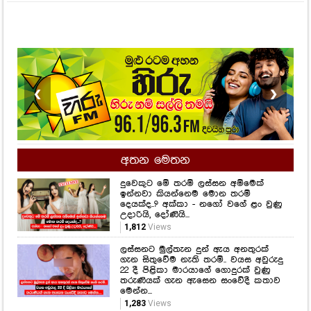
❮
❯
අතන මෙතන
දුවෙකුට මේ තරම් ලස්සන අම්මෙක්
ඉන්නවා කියන්නෙම මොන තරම්
දෙයක්ද..? අක්කා - නගෝ වගේ ළං වුණු
උදාරියි, දෝණියි...
1,812
Views
ලස්සනට මුල්තැන දුන් ඇය අනතුරක්
ගැන සිතුවේම නැති තරම්.. වයස අවුරුදු
22 දී පිළිකා මාරයාගේ ගොදුරක් වුණු
තරුණියක් ගැන ඇසෙන සංවේදී කතාව
මෙන්න...
1,283
Views