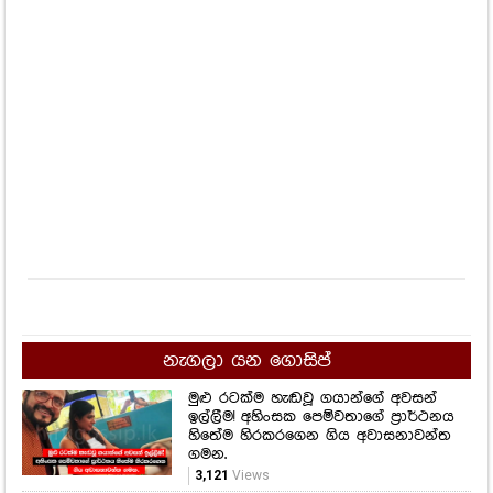
නැගලා යන ගොසිප්
මුළු රටක්ම හැඬවූ ගයාන්ගේ අවසන්
ඉල්ලීම! අහිංසක පෙම්වතාගේ ප්‍රාර්ථනය
හිතේම හිරකරගෙන ගිය අවාසනාවන්ත
ගමන.
3,121
Views