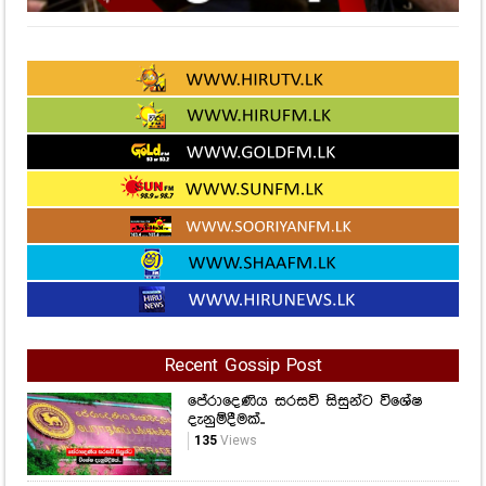
Recent Gossip Post
පේරාදෙණිය සරසවි සිසුන්ට විශේෂ
දැනුම්දීමක්..
135
Views