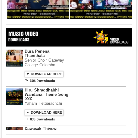
Dura Penena
Thanithala
Senior Choir Gateway
College Colombo
▼ DOWNLOAD HERE
⤵ 306 Downloads
Hiru Shraddhabhi
Wandana Theme Song
2020
Yaham Hettiarachchi
▼ DOWNLOAD HERE
⤵ 835 Downloads
Dawasak Thiyewi
Rana with AURA