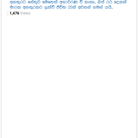
අනතුරට හේතුව මෙතෙක් අනාවරණ වී නැහැ.. බස් රථ දෙකක්
රළ
මාරක අනතුරකට ලක්වී ජීවිත 25ක් අවසන් ගමන් යයි..
ගැ
1,476
Views
83