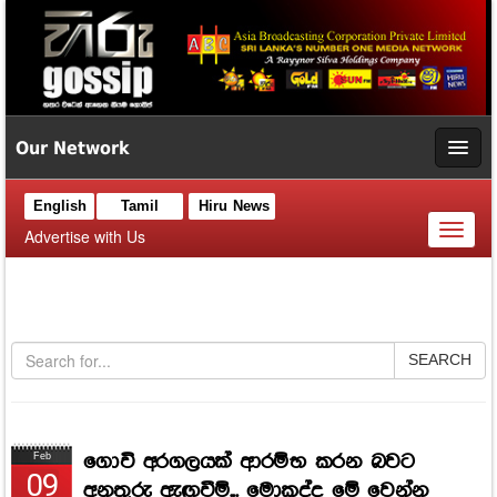
Our Network
English
Tamil
Hiru News
Toggl
Advertise with Us
naviga
SEARCH
ගොවි අරගලයක් ආරම්භ කරන බවට
Feb
09
අනතුරු ඇඟවීම්... මොකද්ද මේ වෙන්න