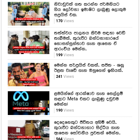
නිවාඩුවක් ගත කරන්න ජර්මනියට
ගිය ලෝචනා ඉමාෂිට ලැබුණු ලොකුම
සප්‍රයිස් එක.
170
Views
තත්ත්වය පාලනය කිරීම සඳහා වෙඩි
තැබීමක්.. කුරුවිට බන්ධනාගාරයේ
නොසන්සුන්තාව ගැන ඇසෙන ඒ
ආරංචිය මෙන්න..
199
Views
මෙන්න සර්ප්‍රයිස් එකක්.. සජිත - ශනූ
ඊළඟ වැඩේ ගැන ඔහුගෙන් ඉඟියක්..
241
Views
ළමයින්ගේ ආරක්ෂාව ගැන සෙල්ලම්
කළාට Meta එකට ලැබුණු දඩුවම
මෙන්න!
190
Views
දෙදෙනෙකුට ජීවිතය අහිමි වෙයි..
කුරුවිට බන්ධනාගාර සිද්ධිය ගැන
ඇසෙන සෝචනීය පුවතක් මෙන්න..
564
Views