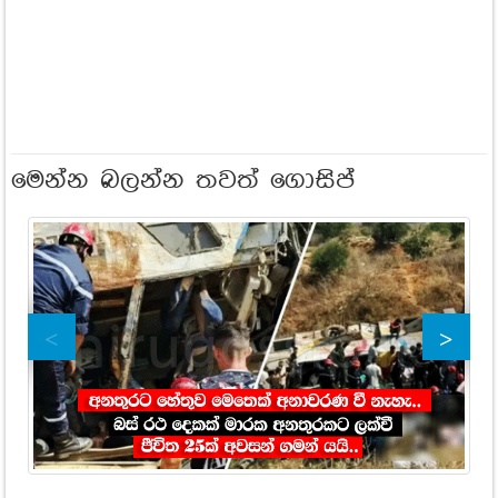
මෙන්න බලන්න තවත් ගොසිප්