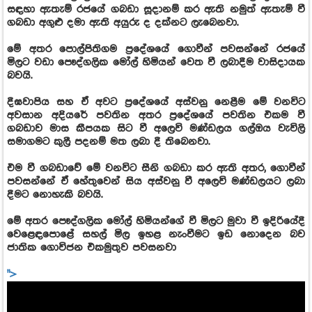
සඳහා ඇතැම් රජයේ ගබඩා සූදානම් කර ඇති නමුත් ඇතැම් වී
ගබඩා අගුළු දමා ඇති අයුරු ද දක්නට ලැබෙනවා.
මේ අතර පොල්පිතිගම ප්‍රදේශයේ ගොවීන් පවසන්නේ රජයේ
මිලට වඩා පෞද්ගලික මෝල් හිමියන් වෙත වී ලබාදීම වාසිදායක
බවයි.
දීඝවාපිය සහ ඒ අවට ප්‍රදේශයේ අස්වනු නෙළීම මේ වනවිට
අවසාන අදියරේ පවතින අතර ප්‍රදේශයේ පවතින එකම වී
ගබඩාව මාස කීපයක සිට වී අලෙවි මණ්ඩලය ගල්ඔය වැවිලි
සමාගමට කුලී පදනම් මත ලබා දී තිබෙනවා.
එම වී ගබඩාවේ මේ වනවිට සීනි ගබඩා කර ඇති අතර, ගොවීන්
පවසන්නේ ඒ හේතුවෙන් සිය අස්වනු වී අලෙවි මණ්ඩලයට ලබා
දීමට නොහැකි බවයි.
මේ අතර පෞද්ගලික මෝල් හිමියන්ගේ වී මිලට මුවා වී ඉදිරියේදී
වෙළෙඳපොළේ සහල් මිල ඉහළ නැංවීමට ඉඩ නොදෙන බව
ජාතික ගොවිජන එකමුතුව පවසනවා
">