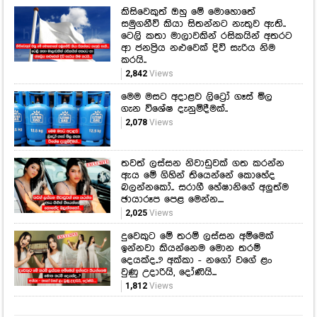
කිසිවෙකුත් ඔහු මේ මොහොතේ
සමුගනීවි කියා සිතන්නට නැතුව ඇති..
ටෙලි කතා මාලාවකින් රසිකයින් අතරට
ආ ජනප්‍රිය නළුවෙක් දිවි සැරිය නිම
කරයි..
2,842
Views
මෙම මසට අදාළව ලිට්‍රෝ ගෑස් මිල
ගැන විශේෂ දැනුම්දීමක්..
2,078
Views
තවත් ලස්සන නිවාඩුවක් ගත කරන්න
ඇය මේ ගිහින් තියෙන්නේ කොහේද
බලන්නකෝ.. සරාගී හේෂානිගේ අලුත්ම
ඡායාරූප පෙළ මෙන්න....
2,025
Views
දුවෙකුට මේ තරම් ලස්සන අම්මෙක්
ඉන්නවා කියන්නෙම මොන තරම්
දෙයක්ද..? අක්කා - නගෝ වගේ ළං
වුණු උදාරියි, දෝණියි...
1,812
Views